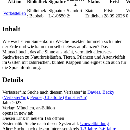
Aktion
Bibliothek
Signatur
Status
Frist
V
2
Bibliothek
Signatur:
Standort
Status:
Frist:
Vo
Vorbestellen
:
Baobab
L-1/0550
2:
Entliehen
28.09.2026
0
Inhalt
Wie wächst ein Samenkorn? Welche Insekten tummeln sich unter
der Erde und wie kann man selbst etwas anpflanzen? Das
Mitmachbuch, das alle Sinne anspricht, vermittelt allererstes
Sachwissen zu Naturkreisläufen, Tieren, Pflanzen und Artenvielfalt
im Garten mit zahlreichen, bunten Klappen und eignet sich auch für
die Sprachförderung.
Details
Verfasser*in:
Suche nach diesem Verfasser*in
Davies, Becky
(Verfasser*in)
;
Pepper, Charlotte (Künstler*in)
Jahr:
2023
Verlag:
München, arsEdition
opens in new tab
Diesen Link in neuem Tab öffnen
Systematik:
Suche nach dieser Systematik
Umweltbildung
Alter:
Suche nach diesem Interessenskreis
1-3 Jahre
,
3-6 Jahre