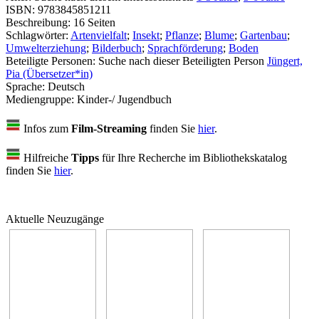
ISBN:
9783845851211
Beschreibung:
16 Seiten
Schlagwörter:
Artenvielfalt
;
Insekt
;
Pflanze
;
Blume
;
Gartenbau
;
Umwelterziehung
;
Bilderbuch
;
Sprachförderung
;
Boden
Beteiligte Personen:
Suche nach dieser Beteiligten Person
Jüngert,
Pia (Übersetzer*in)
Sprache:
Deutsch
Mediengruppe:
Kinder-/ Jugendbuch
Infos zum
Film-Streaming
finden Sie
hier
.
Hilfreiche
Tipps
für Ihre Recherche im Bibliothekskatalog
finden Sie
hier
.
Aktuelle Neuzugänge