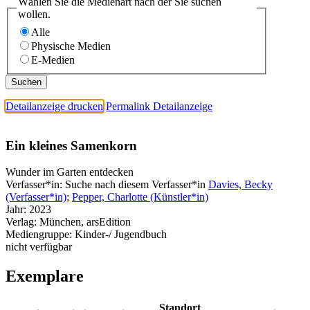
Wählen Sie die Medienart nach der Sie suchen
wollen.
Alle
Physische Medien
E-Medien
Detailanzeige drucken
Permalink Detailanzeige
Ein kleines Samenkorn
Wunder im Garten entdecken
Verfasser*in:
Suche nach diesem Verfasser*in
Davies, Becky
(Verfasser*in)
;
Pepper, Charlotte (Künstler*in)
Jahr:
2023
Verlag:
München, arsEdition
Mediengruppe:
Kinder-/ Jugendbuch
nicht verfügbar
Exemplare
Standort