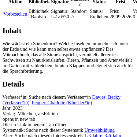
Aktion
Bibliothek
Signatur
Status
Frist
V
2
Bibliothek
Signatur:
Standort
Status:
Frist:
Vo
Vorbestellen
:
Baobab
L-1/0550
2:
Entliehen
28.09.2026
0
Inhalt
Wie wächst ein Samenkorn? Welche Insekten tummeln sich unter
der Erde und wie kann man selbst etwas anpflanzen? Das
Mitmachbuch, das alle Sinne anspricht, vermittelt allererstes
Sachwissen zu Naturkreisläufen, Tieren, Pflanzen und Artenvielfalt
im Garten mit zahlreichen, bunten Klappen und eignet sich auch für
die Sprachförderung.
Details
Verfasser*in:
Suche nach diesem Verfasser*in
Davies, Becky
(Verfasser*in)
;
Pepper, Charlotte (Künstler*in)
Jahr:
2023
Verlag:
München, arsEdition
opens in new tab
Diesen Link in neuem Tab öffnen
Systematik:
Suche nach dieser Systematik
Umweltbildung
Alter:
Suche nach diesem Interessenskreis
1-3 Jahre
,
3-6 Jahre