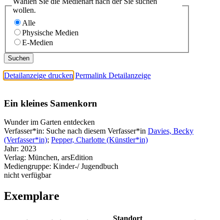
Wählen Sie die Medienart nach der Sie suchen
wollen.
Alle
Physische Medien
E-Medien
Detailanzeige drucken
Permalink Detailanzeige
Ein kleines Samenkorn
Wunder im Garten entdecken
Verfasser*in:
Suche nach diesem Verfasser*in
Davies, Becky
(Verfasser*in)
;
Pepper, Charlotte (Künstler*in)
Jahr:
2023
Verlag:
München, arsEdition
Mediengruppe:
Kinder-/ Jugendbuch
nicht verfügbar
Exemplare
Standort