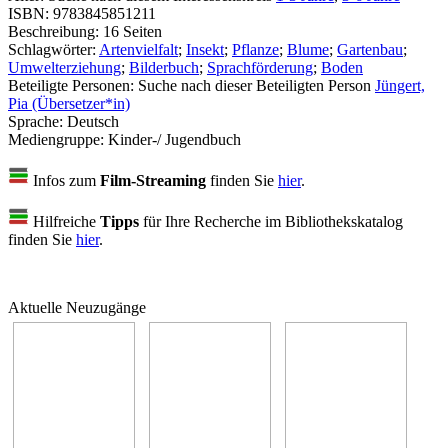
ISBN:
9783845851211
Beschreibung:
16 Seiten
Schlagwörter:
Artenvielfalt
;
Insekt
;
Pflanze
;
Blume
;
Gartenbau
;
Umwelterziehung
;
Bilderbuch
;
Sprachförderung
;
Boden
Beteiligte Personen:
Suche nach dieser Beteiligten Person
Jüngert,
Pia (Übersetzer*in)
Sprache:
Deutsch
Mediengruppe:
Kinder-/ Jugendbuch
Infos zum
Film-Streaming
finden Sie
hier
.
Hilfreiche
Tipps
für Ihre Recherche im Bibliothekskatalog
finden Sie
hier
.
Aktuelle Neuzugänge