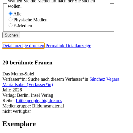
Wählen Sie die Medienart nach der Sie suchen
wollen.
Alle
Physische Medien
E-Medien
Detailanzeige drucken
Permalink Detailanzeige
20 berühmte Frauen
Das Memo-Spiel
Verfasser*in:
Suche nach diesem Verfasser*in
Sánchez Vegara,
María Isabel (Verfasser*in)
Jahr:
2026
Verlag:
Berlin, Insel Verlag
Reihe:
Little people, big dreams
Mediengruppe:
Bildungsmaterial
nicht verfügbar
Exemplare