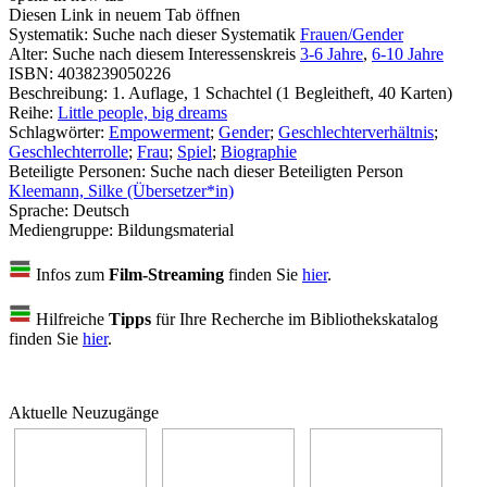
Diesen Link in neuem Tab öffnen
Systematik:
Suche nach dieser Systematik
Frauen/Gender
Alter:
Suche nach diesem Interessenskreis
3-6 Jahre
,
6-10 Jahre
ISBN:
4038239050226
Beschreibung:
1. Auflage, 1 Schachtel (1 Begleitheft, 40 Karten)
Reihe:
Little people, big dreams
Schlagwörter:
Empowerment
;
Gender
;
Geschlechterverhältnis
;
Geschlechterrolle
;
Frau
;
Spiel
;
Biographie
Beteiligte Personen:
Suche nach dieser Beteiligten Person
Kleemann, Silke (Übersetzer*in)
Sprache:
Deutsch
Mediengruppe:
Bildungsmaterial
Infos zum
Film-Streaming
finden Sie
hier
.
Hilfreiche
Tipps
für Ihre Recherche im Bibliothekskatalog
finden Sie
hier
.
Aktuelle Neuzugänge