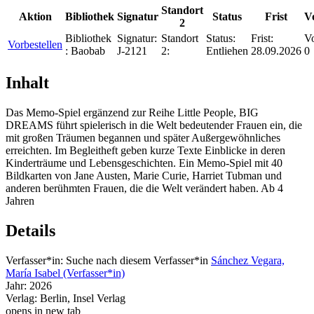
Standort
Aktion
Bibliothek
Signatur
Status
Frist
V
2
Bibliothek
Signatur:
Standort
Status:
Frist:
Vo
Vorbestellen
:
Baobab
J-2121
2:
Entliehen
28.09.2026
0
Inhalt
Das Memo-Spiel ergänzend zur Reihe Little People, BIG
DREAMS führt spielerisch in die Welt bedeutender Frauen ein, die
mit großen Träumen begannen und später Außergewöhnliches
erreichten. Im Begleitheft geben kurze Texte Einblicke in deren
Kinderträume und Lebensgeschichten. Ein Memo-Spiel mit 40
Bildkarten von Jane Austen, Marie Curie, Harriet Tubman und
anderen berühmten Frauen, die die Welt verändert haben. Ab 4
Jahren
Details
Verfasser*in:
Suche nach diesem Verfasser*in
Sánchez Vegara,
María Isabel (Verfasser*in)
Jahr:
2026
Verlag:
Berlin, Insel Verlag
opens in new tab