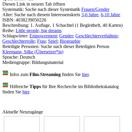
Diesen Link in neuem Tab öffnen
Systematik:
Suche nach dieser Systematik
Frauen/Gender
Alter:
Suche nach diesem Interessenskreis
3-6 Jahre
,
6-10 Jahre
ISBN:
4038239050226
Beschreibung:
1. Auflage, 1 Schachtel (1 Begleitheft, 40 Karten)
Reihe:
Little people, big dreams
Schlagwörter:
Empowerment
;
Gender
;
Geschlechterverhältnis
;
Geschlechterrolle
;
Frau
;
Spiel
;
Biographie
Beteiligte Personen:
Suche nach dieser Beteiligten Person
Kleemann, Silke (Übersetzer*in)
Sprache:
Deutsch
Mediengruppe:
Bildungsmaterial
Infos zum
Film-Streaming
finden Sie
hier
.
Hilfreiche
Tipps
für Ihre Recherche im Bibliothekskatalog
finden Sie
hier
.
Aktuelle Neuzugänge