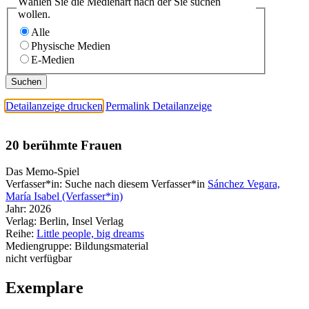
Wählen Sie die Medienart nach der Sie suchen
wollen.
Alle
Physische Medien
E-Medien
Detailanzeige drucken
Permalink Detailanzeige
20 berühmte Frauen
Das Memo-Spiel
Verfasser*in:
Suche nach diesem Verfasser*in
Sánchez Vegara,
María Isabel (Verfasser*in)
Jahr:
2026
Verlag:
Berlin, Insel Verlag
Reihe:
Little people, big dreams
Mediengruppe:
Bildungsmaterial
nicht verfügbar
Exemplare