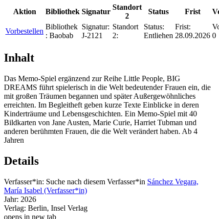
Standort
Aktion
Bibliothek
Signatur
Status
Frist
V
2
Bibliothek
Signatur:
Standort
Status:
Frist:
Vo
Vorbestellen
:
Baobab
J-2121
2:
Entliehen
28.09.2026
0
Inhalt
Das Memo-Spiel ergänzend zur Reihe Little People, BIG
DREAMS führt spielerisch in die Welt bedeutender Frauen ein, die
mit großen Träumen begannen und später Außergewöhnliches
erreichten. Im Begleitheft geben kurze Texte Einblicke in deren
Kinderträume und Lebensgeschichten. Ein Memo-Spiel mit 40
Bildkarten von Jane Austen, Marie Curie, Harriet Tubman und
anderen berühmten Frauen, die die Welt verändert haben. Ab 4
Jahren
Details
Verfasser*in:
Suche nach diesem Verfasser*in
Sánchez Vegara,
María Isabel (Verfasser*in)
Jahr:
2026
Verlag:
Berlin, Insel Verlag
opens in new tab