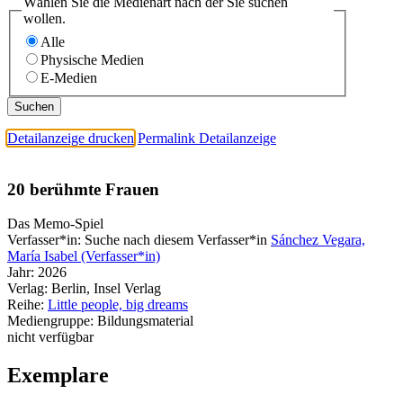
Wählen Sie die Medienart nach der Sie suchen
wollen.
Alle
Physische Medien
E-Medien
Detailanzeige drucken
Permalink Detailanzeige
20 berühmte Frauen
Das Memo-Spiel
Verfasser*in:
Suche nach diesem Verfasser*in
Sánchez Vegara,
María Isabel (Verfasser*in)
Jahr:
2026
Verlag:
Berlin, Insel Verlag
Reihe:
Little people, big dreams
Mediengruppe:
Bildungsmaterial
nicht verfügbar
Exemplare