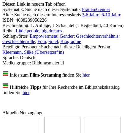
Diesen Link in neuem Tab öffnen
Systematik:
Suche nach dieser Systematik
Frauen/Gender
Alter:
Suche nach diesem Interessenskreis
3-6 Jahre
,
6-10 Jahre
ISBN:
4038239050226
Beschreibung:
1. Auflage, 1 Schachtel (1 Begleitheft, 40 Karten)
Reihe:
Little people, big dreams
Schlagwörter:
Empowerment
;
Gender
;
Geschlechterverhältnis
;
Geschlechterrolle
;
Frau
;
Spiel
;
Biographie
Beteiligte Personen:
Suche nach dieser Beteiligten Person
Kleemann, Silke (Übersetzer*in)
Sprache:
Deutsch
Mediengruppe:
Bildungsmaterial
Infos zum
Film-Streaming
finden Sie
hier
.
Hilfreiche
Tipps
für Ihre Recherche im Bibliothekskatalog
finden Sie
hier
.
Aktuelle Neuzugänge