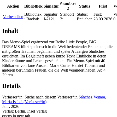
Standort
Aktion
Bibliothek
Signatur
Status
Frist
V
2
Bibliothek
Signatur:
Standort
Status:
Frist:
Vo
Vorbestellen
:
Baobab
J-2121
2:
Entliehen
28.09.2026
0
Inhalt
Das Memo-Spiel ergänzend zur Reihe Little People, BIG
DREAMS führt spielerisch in die Welt bedeutender Frauen ein, die
mit großen Träumen begannen und später Außergewöhnliches
erreichten. Im Begleitheft geben kurze Texte Einblicke in deren
Kinderträume und Lebensgeschichten. Ein Memo-Spiel mit 40
Bildkarten von Jane Austen, Marie Curie, Harriet Tubman und
anderen berühmten Frauen, die die Welt verändert haben. Ab 4
Jahren
Details
Verfasser*in:
Suche nach diesem Verfasser*in
Sánchez Vegara,
María Isabel (Verfasser*in)
Jahr:
2026
Verlag:
Berlin, Insel Verlag
opens in new tab