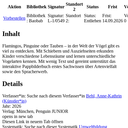
Standort
Aktion
Bibliothek
Signatur
Status
Frist
V
2
Bibliothek
Signatur:
Standort
Status:
Frist:
Vo
Vorbestellen
:
Baobab
L-1/0549
2:
Entliehen
14.09.2026
0
Inhalt
Flamingos, Pinguine oder Tauben – in der Welt der Vögel gibt es
viel zu entdecken. Mit Schiebern und Ausziehseiten erkunden
Kinder verschiedene Lebensräume und lernen unterschiedliche
Vogelarten kennen. Mit wenig Text und gereimt unterstützt das
interaktive Pappbilderbuch erstes Sachwissen über Artenvielfalt
sowie den Spracherwerb.
Details
Verfasser*in:
Suche nach diesem Verfasser*in
Behl, Anne-Kathrin
(Künstler*in)
Jahr:
2026
Verlag:
München, Penguin JUNIOR
opens in new tab
Diesen Link in neuem Tab öffnen
Systematik:
Suche nach dieser Systematik
Umweltbildung