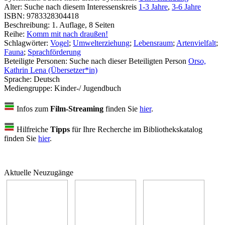
Alter:
Suche nach diesem Interessenskreis
1-3 Jahre
,
3-6 Jahre
ISBN:
9783328304418
Beschreibung:
1. Auflage, 8 Seiten
Reihe:
Komm mit nach draußen!
Schlagwörter:
Vogel
;
Umwelterziehung
;
Lebensraum
;
Artenvielfalt
;
Fauna
;
Sprachförderung
Beteiligte Personen:
Suche nach dieser Beteiligten Person
Orso,
Kathrin Lena (Übersetzer*in)
Sprache:
Deutsch
Mediengruppe:
Kinder-/ Jugendbuch
Infos zum
Film-Streaming
finden Sie
hier
.
Hilfreiche
Tipps
für Ihre Recherche im Bibliothekskatalog
finden Sie
hier
.
Aktuelle Neuzugänge