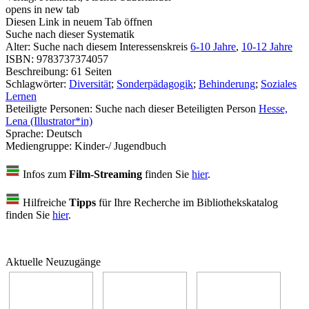
opens in new tab
Diesen Link in neuem Tab öffnen
Suche nach dieser Systematik
Alter:
Suche nach diesem Interessenskreis
6-10 Jahre
,
10-12 Jahre
ISBN:
9783737374057
Beschreibung:
61 Seiten
Schlagwörter:
Diversität
;
Sonderpädagogik
;
Behinderung
;
Soziales
Lernen
Beteiligte Personen:
Suche nach dieser Beteiligten Person
Hesse,
Lena (Illustrator*in)
Sprache:
Deutsch
Mediengruppe:
Kinder-/ Jugendbuch
Infos zum
Film-Streaming
finden Sie
hier
.
Hilfreiche
Tipps
für Ihre Recherche im Bibliothekskatalog
finden Sie
hier
.
Aktuelle Neuzugänge