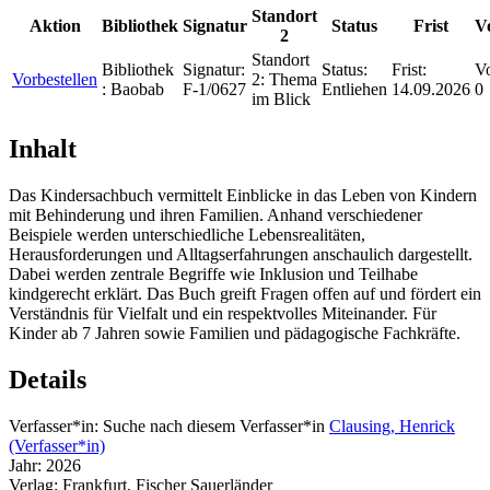
Standort
Aktion
Bibliothek
Signatur
Status
Frist
V
2
Standort
Bibliothek
Signatur:
Status:
Frist:
Vo
Vorbestellen
2:
Thema
:
Baobab
F-1/0627
Entliehen
14.09.2026
0
im Blick
Inhalt
Das Kindersachbuch vermittelt Einblicke in das Leben von Kindern
mit Behinderung und ihren Familien. Anhand verschiedener
Beispiele werden unterschiedliche Lebensrealitäten,
Herausforderungen und Alltagserfahrungen anschaulich dargestellt.
Dabei werden zentrale Begriffe wie Inklusion und Teilhabe
kindgerecht erklärt. Das Buch greift Fragen offen auf und fördert ein
Verständnis für Vielfalt und ein respektvolles Miteinander. Für
Kinder ab 7 Jahren sowie Familien und pädagogische Fachkräfte.
Details
Verfasser*in:
Suche nach diesem Verfasser*in
Clausing, Henrick
(Verfasser*in)
Jahr:
2026
Verlag:
Frankfurt, Fischer Sauerländer