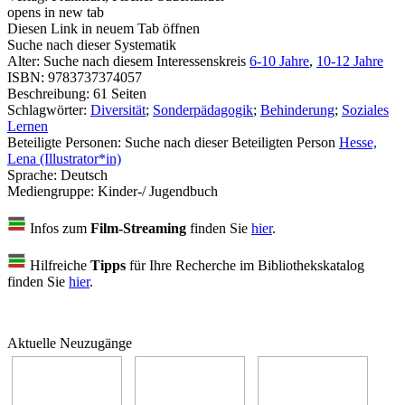
opens in new tab
Diesen Link in neuem Tab öffnen
Suche nach dieser Systematik
Alter:
Suche nach diesem Interessenskreis
6-10 Jahre
,
10-12 Jahre
ISBN:
9783737374057
Beschreibung:
61 Seiten
Schlagwörter:
Diversität
;
Sonderpädagogik
;
Behinderung
;
Soziales
Lernen
Beteiligte Personen:
Suche nach dieser Beteiligten Person
Hesse,
Lena (Illustrator*in)
Sprache:
Deutsch
Mediengruppe:
Kinder-/ Jugendbuch
Infos zum
Film-Streaming
finden Sie
hier
.
Hilfreiche
Tipps
für Ihre Recherche im Bibliothekskatalog
finden Sie
hier
.
Aktuelle Neuzugänge