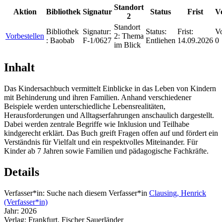
Standort
Aktion
Bibliothek
Signatur
Status
Frist
V
2
Standort
Bibliothek
Signatur:
Status:
Frist:
Vo
Vorbestellen
2:
Thema
:
Baobab
F-1/0627
Entliehen
14.09.2026
0
im Blick
Inhalt
Das Kindersachbuch vermittelt Einblicke in das Leben von Kindern
mit Behinderung und ihren Familien. Anhand verschiedener
Beispiele werden unterschiedliche Lebensrealitäten,
Herausforderungen und Alltagserfahrungen anschaulich dargestellt.
Dabei werden zentrale Begriffe wie Inklusion und Teilhabe
kindgerecht erklärt. Das Buch greift Fragen offen auf und fördert ein
Verständnis für Vielfalt und ein respektvolles Miteinander. Für
Kinder ab 7 Jahren sowie Familien und pädagogische Fachkräfte.
Details
Verfasser*in:
Suche nach diesem Verfasser*in
Clausing, Henrick
(Verfasser*in)
Jahr:
2026
Verlag:
Frankfurt, Fischer Sauerländer