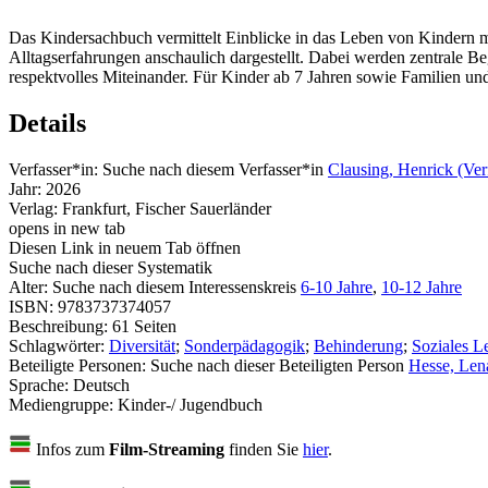
Das Kindersachbuch vermittelt Einblicke in das Leben von Kindern m
Alltagserfahrungen anschaulich dargestellt. Dabei werden zentrale Beg
respektvolles Miteinander. Für Kinder ab 7 Jahren sowie Familien un
Details
Verfasser*in:
Suche nach diesem Verfasser*in
Clausing, Henrick (Ver
Jahr:
2026
Verlag:
Frankfurt, Fischer Sauerländer
opens in new tab
Diesen Link in neuem Tab öffnen
Suche nach dieser Systematik
Alter:
Suche nach diesem Interessenskreis
6-10 Jahre
,
10-12 Jahre
ISBN:
9783737374057
Beschreibung:
61 Seiten
Schlagwörter:
Diversität
;
Sonderpädagogik
;
Behinderung
;
Soziales L
Beteiligte Personen:
Suche nach dieser Beteiligten Person
Hesse, Lena
Sprache:
Deutsch
Mediengruppe:
Kinder-/ Jugendbuch
Infos zum
Film-Streaming
finden Sie
hier
.