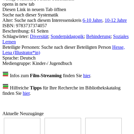
opens in new tab
Diesen Link in neuem Tab öffnen
Suche nach dieser Systematik
Alter:
Suche nach diesem Interessenskreis
6-10 Jahre
,
10-12 Jahre
ISBN:
9783737374057
Beschreibung:
61 Seiten
Schlagwörter:
Diversität
;
Sonderpädagogik
;
Behinderung
;
Soziales
Lernen
Beteiligte Personen:
Suche nach dieser Beteiligten Person
Hesse,
Lena (Illustrator*in)
Sprache:
Deutsch
Mediengruppe:
Kinder-/ Jugendbuch
Infos zum
Film-Streaming
finden Sie
hier
.
Hilfreiche
Tipps
für Ihre Recherche im Bibliothekskatalog
finden Sie
hier
.
Aktuelle Neuzugänge