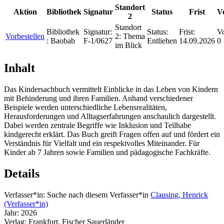
Standort
Aktion
Bibliothek
Signatur
Status
Frist
V
2
Standort
Bibliothek
Signatur:
Status:
Frist:
Vo
Vorbestellen
2:
Thema
:
Baobab
F-1/0627
Entliehen
14.09.2026
0
im Blick
Inhalt
Das Kindersachbuch vermittelt Einblicke in das Leben von Kindern
mit Behinderung und ihren Familien. Anhand verschiedener
Beispiele werden unterschiedliche Lebensrealitäten,
Herausforderungen und Alltagserfahrungen anschaulich dargestellt.
Dabei werden zentrale Begriffe wie Inklusion und Teilhabe
kindgerecht erklärt. Das Buch greift Fragen offen auf und fördert ein
Verständnis für Vielfalt und ein respektvolles Miteinander. Für
Kinder ab 7 Jahren sowie Familien und pädagogische Fachkräfte.
Details
Verfasser*in:
Suche nach diesem Verfasser*in
Clausing, Henrick
(Verfasser*in)
Jahr:
2026
Verlag:
Frankfurt, Fischer Sauerländer