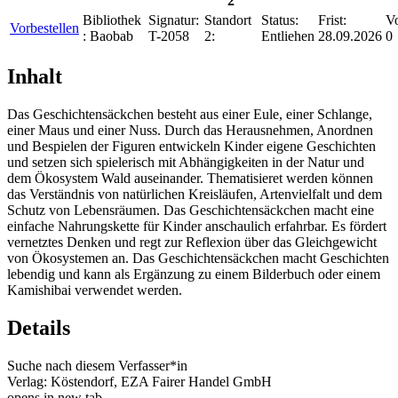
2
Bibliothek
Signatur:
Standort
Status:
Frist:
Vo
Vorbestellen
:
Baobab
T-2058
2:
Entliehen
28.09.2026
0
Inhalt
Das Geschichtensäckchen besteht aus einer Eule, einer Schlange,
einer Maus und einer Nuss. Durch das Herausnehmen, Anordnen
und Bespielen der Figuren entwickeln Kinder eigene Geschichten
und setzen sich spielerisch mit Abhängigkeiten in der Natur und
dem Ökosystem Wald auseinander. Thematisieret werden können
das Verständnis von natürlichen Kreisläufen, Artenvielfalt und dem
Schutz von Lebensräumen. Das Geschichtensäckchen macht eine
einfache Nahrungskette für Kinder anschaulich erfahrbar. Es fördert
vernetztes Denken und regt zur Reflexion über das Gleichgewicht
von Ökosystemen an. Das Geschichtensäckchen macht Geschichten
lebendig und kann als Ergänzung zu einem Bilderbuch oder einem
Kamishibai verwendet werden.
Details
Suche nach diesem Verfasser*in
Verlag:
Köstendorf, EZA Fairer Handel GmbH
opens in new tab