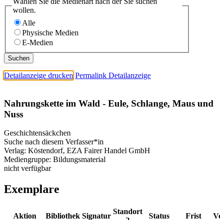
Wählen Sie die Medienart nach der Sie suchen
wollen.
Alle
Physische Medien
E-Medien
Detailanzeige drucken
Permalink Detailanzeige
Nahrungskette im Wald - Eule, Schlange, Maus und
Nuss
Geschichtensäckchen
Suche nach diesem Verfasser*in
Verlag:
Köstendorf, EZA Fairer Handel GmbH
Mediengruppe:
Bildungsmaterial
nicht verfügbar
Exemplare
Standort
Aktion
Bibliothek
Signatur
Status
Frist
V