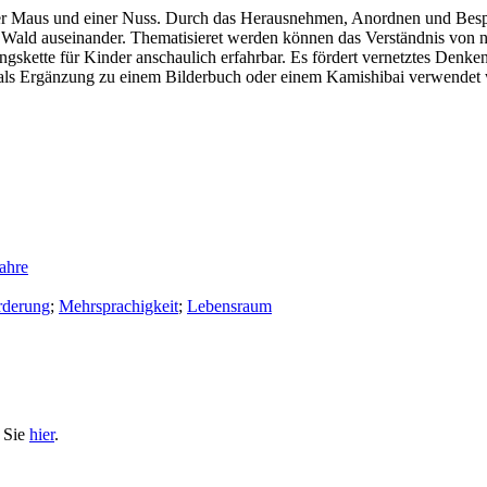
iner Maus und einer Nuss. Durch das Herausnehmen, Anordnen und Besp
 Wald auseinander. Thematisieret werden können das Verständnis von na
skette für Kinder anschaulich erfahrbar. Es fördert vernetztes Denke
als Ergänzung zu einem Bilderbuch oder einem Kamishibai verwendet
ahre
rderung
;
Mehrsprachigkeit
;
Lebensraum
n Sie
hier
.