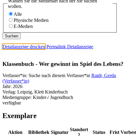
Wählen Sie die Medienart nach der Sie suchen
wollen.
Alle
Physische Medien
E-Medien
Detailanzeige drucken
Permalink Detailanzeige
Klassenbuch - Wer gewinnt im Spiel des Lebens?
Verfasser*in:
Suche nach diesem Verfasser*in
Raidt, Gerda
(Verfasser*in)
Jahr:
2026
Verlag:
Leipzig, Klett Kinderbuch
Mediengruppe:
Kinder-/ Jugendbuch
verfügbar
Exemplare
Standort
Aktion
Bibliothek
Signatur
Status
Frist
Vorbes
2