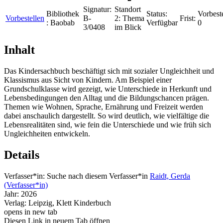
Signatur:
Standort
Bibliothek
Status:
Vorbest
Vorbestellen
B-
2:
Thema
Frist:
:
Baobab
Verfügbar
0
3/0408
im Blick
Inhalt
Das Kindersachbuch beschäftigt sich mit sozialer Ungleichheit und
Klassismus aus Sicht von Kindern. Am Beispiel einer
Grundschulklasse wird gezeigt, wie Unterschiede in Herkunft und
Lebensbedingungen den Alltag und die Bildungschancen prägen.
Themen wie Wohnen, Sprache, Ernährung und Freizeit werden
dabei anschaulich dargestellt. So wird deutlich, wie vielfältige die
Lebensrealitäten sind, wie fein die Unterschiede und wie früh sich
Ungleichheiten entwickeln.
Details
Verfasser*in:
Suche nach diesem Verfasser*in
Raidt, Gerda
(Verfasser*in)
Jahr:
2026
Verlag:
Leipzig, Klett Kinderbuch
opens in new tab
Diesen Link in neuem Tab öffnen