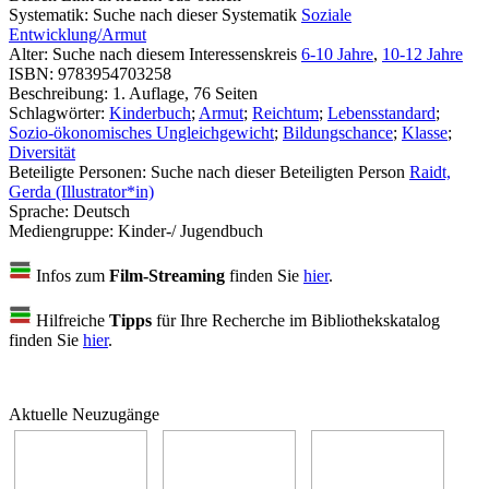
Systematik:
Suche nach dieser Systematik
Soziale
Entwicklung/Armut
Alter:
Suche nach diesem Interessenskreis
6-10 Jahre
,
10-12 Jahre
ISBN:
9783954703258
Beschreibung:
1. Auflage, 76 Seiten
Schlagwörter:
Kinderbuch
;
Armut
;
Reichtum
;
Lebensstandard
;
Sozio-ökonomisches Ungleichgewicht
;
Bildungschance
;
Klasse
;
Diversität
Beteiligte Personen:
Suche nach dieser Beteiligten Person
Raidt,
Gerda (Illustrator*in)
Sprache:
Deutsch
Mediengruppe:
Kinder-/ Jugendbuch
Infos zum
Film-Streaming
finden Sie
hier
.
Hilfreiche
Tipps
für Ihre Recherche im Bibliothekskatalog
finden Sie
hier
.
Aktuelle Neuzugänge