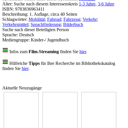
Alter:
Suche nach diesem Interessenskreis
1-3 Jahre
,
3-6 Jahre
ISBN:
9783836963411
Beschreibung:
1. Auflage, circa 40 Seiten
Schlagwörter:
Mobilität
;
Fahrrad
;
Fahrzeug
;
Verkehr
;
Verkehrsmittel
;
Sprachförderung
;
Bilderbuch
Suche nach dieser Beteiligten Person
Sprache:
Deutsch
Mediengruppe:
Kinder-/ Jugendbuch
Infos zum
Film-Streaming
finden Sie
hier
.
Hilfreiche
Tipps
für Ihre Recherche im Bibliothekskatalog
finden Sie
hier
.
Aktuelle Neuzugänge