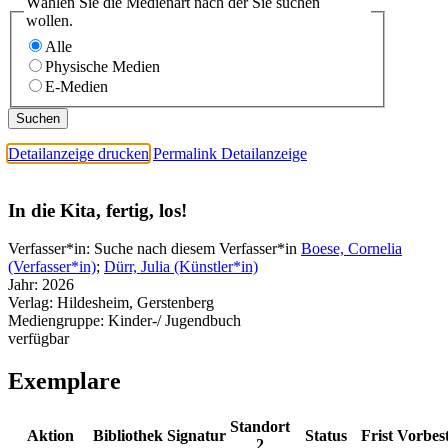
Wählen Sie die Medienart nach der Sie suchen
wollen.
Alle
Physische Medien
E-Medien
Detailanzeige drucken
Permalink Detailanzeige
In die Kita, fertig, los!
Verfasser*in:
Suche nach diesem Verfasser*in
Boese, Cornelia
(Verfasser*in)
;
Dürr, Julia (Künstler*in)
Jahr:
2026
Verlag:
Hildesheim, Gerstenberg
Mediengruppe:
Kinder-/ Jugendbuch
verfügbar
Exemplare
Standort
Aktion
Bibliothek
Signatur
Status
Frist
Vorbes
2