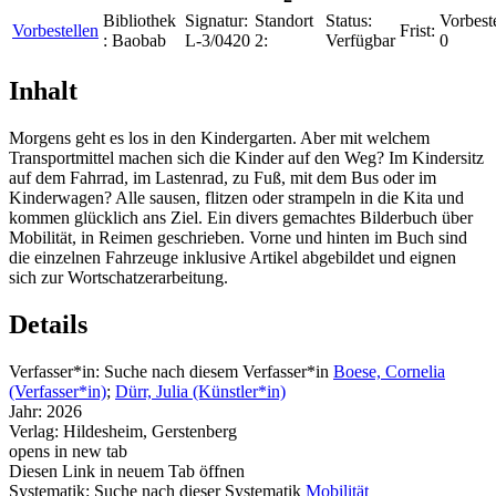
Bibliothek
Signatur:
Standort
Status:
Vorbest
Vorbestellen
Frist:
:
Baobab
L-3/0420
2:
Verfügbar
0
Inhalt
Morgens geht es los in den Kindergarten. Aber mit welchem
Transportmittel machen sich die Kinder auf den Weg? Im Kindersitz
auf dem Fahrrad, im Lastenrad, zu Fuß, mit dem Bus oder im
Kinderwagen? Alle sausen, flitzen oder strampeln in die Kita und
kommen glücklich ans Ziel. Ein divers gemachtes Bilderbuch über
Mobilität, in Reimen geschrieben. Vorne und hinten im Buch sind
die einzelnen Fahrzeuge inklusive Artikel abgebildet und eignen
sich zur Wortschatzerarbeitung.
Details
Verfasser*in:
Suche nach diesem Verfasser*in
Boese, Cornelia
(Verfasser*in)
;
Dürr, Julia (Künstler*in)
Jahr:
2026
Verlag:
Hildesheim, Gerstenberg
opens in new tab
Diesen Link in neuem Tab öffnen
Systematik:
Suche nach dieser Systematik
Mobilität