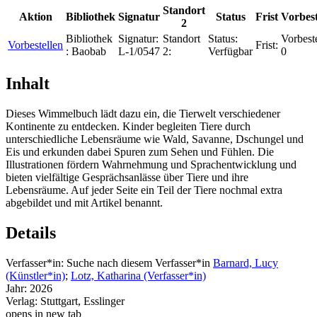
Standort
Aktion
Bibliothek
Signatur
Status
Frist
Vorbes
2
Bibliothek
Signatur:
Standort
Status:
Vorbest
Vorbestellen
Frist:
:
Baobab
L-1/0547
2:
Verfügbar
0
Inhalt
Dieses Wimmelbuch lädt dazu ein, die Tierwelt verschiedener
Kontinente zu entdecken. Kinder begleiten Tiere durch
unterschiedliche Lebensräume wie Wald, Savanne, Dschungel und
Eis und erkunden dabei Spuren zum Sehen und Fühlen. Die
Illustrationen fördern Wahrnehmung und Sprachentwicklung und
bieten vielfältige Gesprächsanlässe über Tiere und ihre
Lebensräume. Auf jeder Seite ein Teil der Tiere nochmal extra
abgebildet und mit Artikel benannt.
Details
Verfasser*in:
Suche nach diesem Verfasser*in
Barnard, Lucy
(Künstler*in)
;
Lotz, Katharina (Verfasser*in)
Jahr:
2026
Verlag:
Stuttgart, Esslinger
opens in new tab