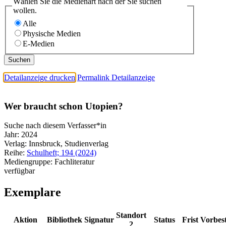
Wählen Sie die Medienart nach der Sie suchen
wollen.
Alle
Physische Medien
E-Medien
Detailanzeige drucken
Permalink Detailanzeige
Wer braucht schon Utopien?
Suche nach diesem Verfasser*in
Jahr:
2024
Verlag:
Innsbruck, Studienverlag
Reihe:
Schulheft; 194 (2024)
Mediengruppe:
Fachliteratur
verfügbar
Exemplare
Standort
Aktion
Bibliothek
Signatur
Status
Frist
Vorbes
2