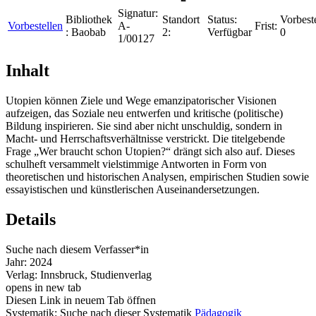
Signatur:
Bibliothek
Standort
Status:
Vorbest
Vorbestellen
A-
Frist:
:
Baobab
2:
Verfügbar
0
1/00127
Inhalt
Utopien können Ziele und Wege emanzipatorischer Visionen
aufzeigen, das Soziale neu entwerfen und kritische (politische)
Bildung inspirieren. Sie sind aber nicht unschuldig, sondern in
Macht- und Herrschaftsverhältnisse verstrickt. Die titelgebende
Frage „Wer braucht schon Utopien?“ drängt sich also auf. Dieses
schulheft versammelt vielstimmige Antworten in Form von
theoretischen und historischen Analysen, empirischen Studien sowie
essayistischen und künstlerischen Auseinandersetzungen.
Details
Suche nach diesem Verfasser*in
Jahr:
2024
Verlag:
Innsbruck, Studienverlag
opens in new tab
Diesen Link in neuem Tab öffnen
Systematik:
Suche nach dieser Systematik
Pädagogik