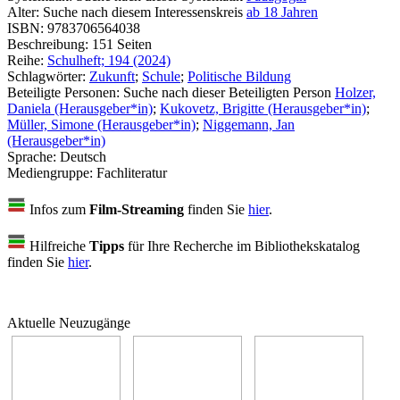
Alter:
Suche nach diesem Interessenskreis
ab 18 Jahren
ISBN:
9783706564038
Beschreibung:
151 Seiten
Reihe:
Schulheft; 194 (2024)
Schlagwörter:
Zukunft
;
Schule
;
Politische Bildung
Beteiligte Personen:
Suche nach dieser Beteiligten Person
Holzer,
Daniela (Herausgeber*in)
;
Kukovetz, Brigitte (Herausgeber*in)
;
Müller, Simone (Herausgeber*in)
;
Niggemann, Jan
(Herausgeber*in)
Sprache:
Deutsch
Mediengruppe:
Fachliteratur
Infos zum
Film-Streaming
finden Sie
hier
.
Hilfreiche
Tipps
für Ihre Recherche im Bibliothekskatalog
finden Sie
hier
.
Aktuelle Neuzugänge