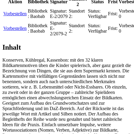
Aktion
Bibliothek
Signatur
Status
Frist
Vorbes
2
Bibliothek
Signatur:
Standort
Status:
Vorbest
Vorbestellen
Frist:
:
Baobab
E-2/2079
2:
Verfügbar
0
Signatur:
Bibliothek
Standort
Status:
Vorbest
Vorbestellen
E-
Frist:
:
Baobab
2:
Verfügbar
0
2/2079-2
Inhalt
Konserven, Kühlregal, Kassenbon: mit den 32 klaren
Bildkartenmotiven üben die Kinder spielerisch, aber ganz gezielt die
Bezeichnung von Dingen, die sie aus dem Supermarkt kennen. Die
Kartenmotive mit vielfältigen Gegenständen lassen sich nicht nur
benennen, sondern auch nach unterschiedlichen Merkmalen
sortieren, wie z. B. Lebensmittel oder Nicht-Essbares. Ob einzeln,
zu zweit oder in der ganzen Gruppe – zahlreiche Spielideen
ermöglichen einen abwechslungsreichen Einsatz der Bildkarten.
Geeignet zum Aufbau des Grundwortschatzes und zur
Sprachförderung und im DaZ-Bereich. Auf der Rückseite ist das
jeweilige Wort mit Artikel und Silben notiert. Der Aufbau des
Begleithefts der Reihe wurde neu gestaltet und bietet zahlreiche
Ideen für die Praxis. Einfach umsetzbare Impulse, weitere
Wortassoziationen (Nomen, Verben, Adjektive) zur Bildkarte,