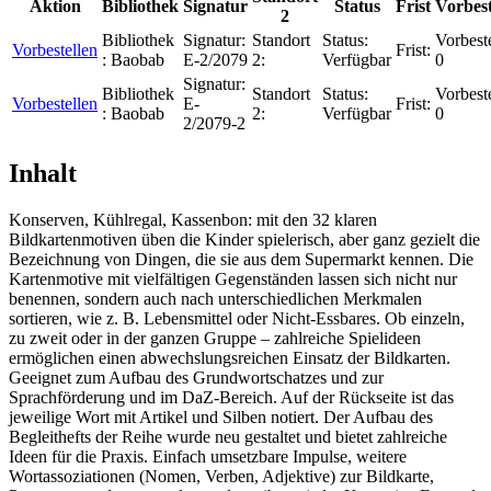
Aktion
Bibliothek
Signatur
Status
Frist
Vorbes
2
Bibliothek
Signatur:
Standort
Status:
Vorbest
Vorbestellen
Frist:
:
Baobab
E-2/2079
2:
Verfügbar
0
Signatur:
Bibliothek
Standort
Status:
Vorbest
Vorbestellen
E-
Frist:
:
Baobab
2:
Verfügbar
0
2/2079-2
Inhalt
Konserven, Kühlregal, Kassenbon: mit den 32 klaren
Bildkartenmotiven üben die Kinder spielerisch, aber ganz gezielt die
Bezeichnung von Dingen, die sie aus dem Supermarkt kennen. Die
Kartenmotive mit vielfältigen Gegenständen lassen sich nicht nur
benennen, sondern auch nach unterschiedlichen Merkmalen
sortieren, wie z. B. Lebensmittel oder Nicht-Essbares. Ob einzeln,
zu zweit oder in der ganzen Gruppe – zahlreiche Spielideen
ermöglichen einen abwechslungsreichen Einsatz der Bildkarten.
Geeignet zum Aufbau des Grundwortschatzes und zur
Sprachförderung und im DaZ-Bereich. Auf der Rückseite ist das
jeweilige Wort mit Artikel und Silben notiert. Der Aufbau des
Begleithefts der Reihe wurde neu gestaltet und bietet zahlreiche
Ideen für die Praxis. Einfach umsetzbare Impulse, weitere
Wortassoziationen (Nomen, Verben, Adjektive) zur Bildkarte,