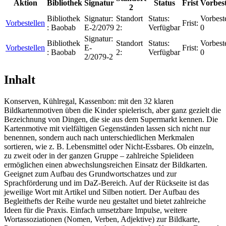
Aktion
Bibliothek
Signatur
Status
Frist
Vorbes
2
Bibliothek
Signatur:
Standort
Status:
Vorbest
Vorbestellen
Frist:
:
Baobab
E-2/2079
2:
Verfügbar
0
Signatur:
Bibliothek
Standort
Status:
Vorbest
Vorbestellen
E-
Frist:
:
Baobab
2:
Verfügbar
0
2/2079-2
Inhalt
Konserven, Kühlregal, Kassenbon: mit den 32 klaren
Bildkartenmotiven üben die Kinder spielerisch, aber ganz gezielt die
Bezeichnung von Dingen, die sie aus dem Supermarkt kennen. Die
Kartenmotive mit vielfältigen Gegenständen lassen sich nicht nur
benennen, sondern auch nach unterschiedlichen Merkmalen
sortieren, wie z. B. Lebensmittel oder Nicht-Essbares. Ob einzeln,
zu zweit oder in der ganzen Gruppe – zahlreiche Spielideen
ermöglichen einen abwechslungsreichen Einsatz der Bildkarten.
Geeignet zum Aufbau des Grundwortschatzes und zur
Sprachförderung und im DaZ-Bereich. Auf der Rückseite ist das
jeweilige Wort mit Artikel und Silben notiert. Der Aufbau des
Begleithefts der Reihe wurde neu gestaltet und bietet zahlreiche
Ideen für die Praxis. Einfach umsetzbare Impulse, weitere
Wortassoziationen (Nomen, Verben, Adjektive) zur Bildkarte,