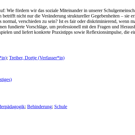
auf: Wie fördern wir das soziale Miteinander in unserer Schulgemeins
 betrifft nicht nur die Veränderung struktureller Gegebenheiten – sie e
 normal, verschieden zu sein? Ist es fair oder diskriminierend, wenn m
nen fundierte Vorschläge, um professionell mit den Fragen und Heraus
spielen und liefert konkrete Praxistipps sowie Reflexionsimpulse, die e
*in)
;
Treiber, Dortje (Verfasser*in)
stiges)
derpädagogik
;
Behinderung
;
Schule