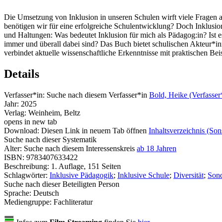
Die Umsetzung von Inklusion in unseren Schulen wirft viele Fragen 
benötigen wir für eine erfolgreiche Schulentwicklung? Doch Inklusion
und Haltungen: Was bedeutet Inklusion für mich als Pädagog:in? Ist es
immer und überall dabei sind? Das Buch bietet schulischen Akteur*in
verbindet aktuelle wissenschaftliche Erkenntnisse mit praktischen Bei
Details
Verfasser*in:
Suche nach diesem Verfasser*in
Bold, Heike (Verfasser
Jahr:
2025
Verlag:
Weinheim, Beltz
opens in new tab
Download:
Diesen Link in neuem Tab öffnen
Inhaltsverzeichnis (Son
Suche nach dieser Systematik
Alter:
Suche nach diesem Interessenskreis
ab 18 Jahren
ISBN:
9783407633422
Beschreibung:
1. Auflage, 151 Seiten
Schlagwörter:
Inklusive Pädagogik
;
Inklusive Schule
;
Diversität
;
Son
Suche nach dieser Beteiligten Person
Sprache:
Deutsch
Mediengruppe:
Fachliteratur