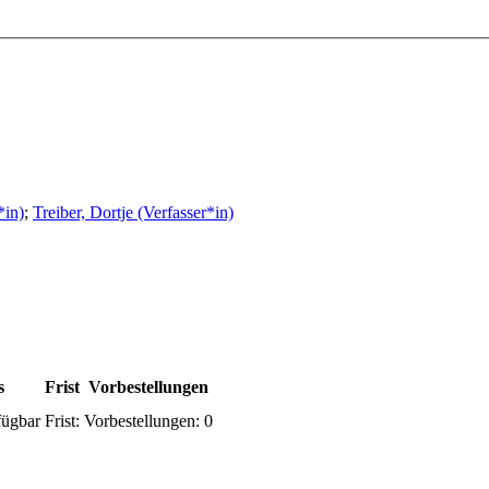
*in)
;
Treiber, Dortje (Verfasser*in)
s
Frist
Vorbestellungen
fügbar
Frist:
Vorbestellungen:
0