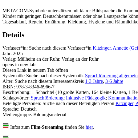
METACOM-Symbole unterstützen mit klarer Bildsprache die Kommunika
Kinder mit geringen Deutschkenntnissen oder ohne Lautsprache können
Tagesablauf, Regeln, Ernährung, Kleidung, Hygiene und Räumlichkeite
Details
Verfasser*in:
Suche nach diesem Verfasser*in
Kitzinger, Annette (Gei
Jahr:
2025
Verlag:
Mülheim an der Ruhr, Verlag an der Ruhr
opens in new tab
Diesen Link in neuem Tab öffnen
Systematik:
Suche nach dieser Systematik
Sprachförderung allgemein
Alter:
Suche nach diesem Interessenskreis
1-3 Jahre
,
3-6 Jahre
ISBN:
978-3-8346-6966-7
Beschreibung:
1 Schachtel (10 große Karten, 164 kleine Karten, 1 Beg
Schlagwörter:
Sprachförderung
;
Inklusive Pädagogik
;
Kommunikatio
Beteiligte Personen:
Suche nach dieser Beteiligten Person
Kitzinger, 
Sprache:
Deutsch
Mediengruppe:
Bildungsmaterial
Infos zum
Film-Streaming
finden Sie
hier
.