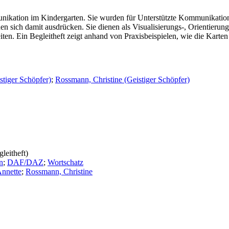
tion im Kindergarten. Sie wurden für Unterstützte Kommunikation en
 sich damit ausdrücken. Sie dienen als Visualisierungs-, Orientierun
n. Ein Begleitheft zeigt anhand von Praxisbeispielen, wie die Karten
stiger Schöpfer)
;
Rossmann, Christine (Geistiger Schöpfer)
leitheft)
n
;
DAF/DAZ
;
Wortschatz
Annette
;
Rossmann, Christine