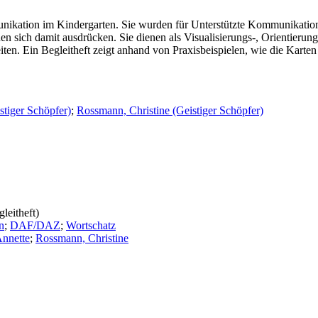
tion im Kindergarten. Sie wurden für Unterstützte Kommunikation en
 sich damit ausdrücken. Sie dienen als Visualisierungs-, Orientierun
n. Ein Begleitheft zeigt anhand von Praxisbeispielen, wie die Karten
stiger Schöpfer)
;
Rossmann, Christine (Geistiger Schöpfer)
leitheft)
n
;
DAF/DAZ
;
Wortschatz
Annette
;
Rossmann, Christine