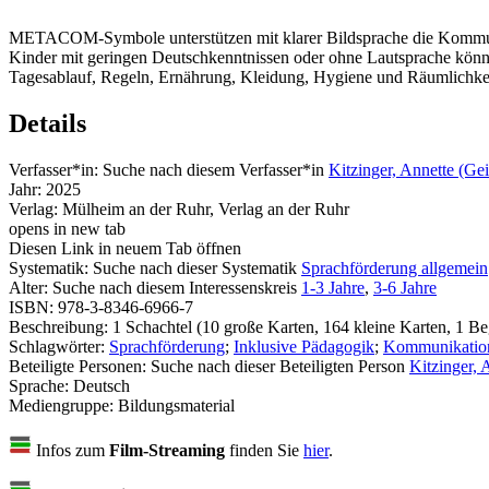
METACOM-Symbole unterstützen mit klarer Bildsprache die Kommunika
Kinder mit geringen Deutschkenntnissen oder ohne Lautsprache können
Tagesablauf, Regeln, Ernährung, Kleidung, Hygiene und Räumlichkeite
Details
Verfasser*in:
Suche nach diesem Verfasser*in
Kitzinger, Annette (Gei
Jahr:
2025
Verlag:
Mülheim an der Ruhr, Verlag an der Ruhr
opens in new tab
Diesen Link in neuem Tab öffnen
Systematik:
Suche nach dieser Systematik
Sprachförderung allgemein
Alter:
Suche nach diesem Interessenskreis
1-3 Jahre
,
3-6 Jahre
ISBN:
978-3-8346-6966-7
Beschreibung:
1 Schachtel (10 große Karten, 164 kleine Karten, 1 Beg
Schlagwörter:
Sprachförderung
;
Inklusive Pädagogik
;
Kommunikatio
Beteiligte Personen:
Suche nach dieser Beteiligten Person
Kitzinger, 
Sprache:
Deutsch
Mediengruppe:
Bildungsmaterial
Infos zum
Film-Streaming
finden Sie
hier
.