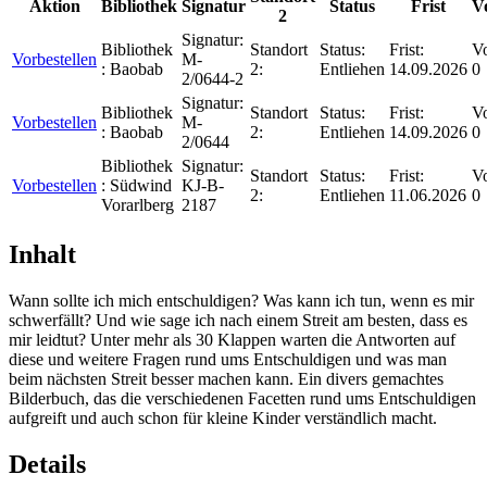
Aktion
Bibliothek
Signatur
Status
Frist
V
2
Signatur:
Bibliothek
Standort
Status:
Frist:
Vo
Vorbestellen
M-
:
Baobab
2:
Entliehen
14.09.2026
0
2/0644-2
Signatur:
Bibliothek
Standort
Status:
Frist:
Vo
Vorbestellen
M-
:
Baobab
2:
Entliehen
14.09.2026
0
2/0644
Bibliothek
Signatur:
Standort
Status:
Frist:
Vo
Vorbestellen
:
Südwind
KJ-B-
2:
Entliehen
11.06.2026
0
Vorarlberg
2187
Inhalt
Wann sollte ich mich entschuldigen? Was kann ich tun, wenn es mir
schwerfällt? Und wie sage ich nach einem Streit am besten, dass es
mir leidtut? Unter mehr als 30 Klappen warten die Antworten auf
diese und weitere Fragen rund ums Entschuldigen und was man
beim nächsten Streit besser machen kann. Ein divers gemachtes
Bilderbuch, das die verschiedenen Facetten rund ums Entschuldigen
aufgreift und auch schon für kleine Kinder verständlich macht.
Details