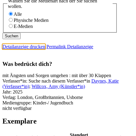
Wählen Sie die Medienart nach der Sie suchen
wollen.
Alle
Physische Medien
E-Medien
Detailanzeige drucken
Permalink Detailanzeige
Was bedrückt dich?
mit Ängsten und Sorgen umgehen : mit über 30 Klappen
Verfasser*in:
Suche nach diesem Verfasser*in
Daynes, Katie
(Verfasser*in)
;
Willcox, Amy (Künstler*in)
Jahr:
2025
Verlag:
London, Großbritannien, Usborne
Mediengruppe:
Kinder-/ Jugendbuch
nicht verfügbar
Exemplare
Standort