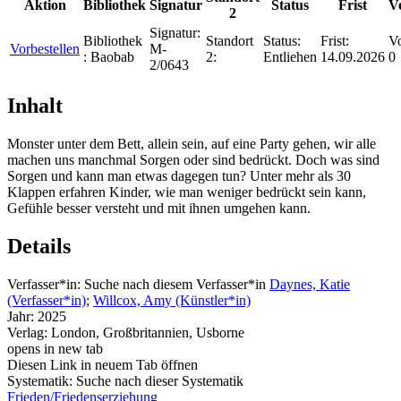
Aktion
Bibliothek
Signatur
Status
Frist
V
2
Signatur:
Bibliothek
Standort
Status:
Frist:
Vo
Vorbestellen
M-
:
Baobab
2:
Entliehen
14.09.2026
0
2/0643
Inhalt
Monster unter dem Bett, allein sein, auf eine Party gehen, wir alle
machen uns manchmal Sorgen oder sind bedrückt. Doch was sind
Sorgen und kann man etwas dagegen tun? Unter mehr als 30
Klappen erfahren Kinder, wie man weniger bedrückt sein kann,
Gefühle besser versteht und mit ihnen umgehen kann.
Details
Verfasser*in:
Suche nach diesem Verfasser*in
Daynes, Katie
(Verfasser*in)
;
Willcox, Amy (Künstler*in)
Jahr:
2025
Verlag:
London, Großbritannien, Usborne
opens in new tab
Diesen Link in neuem Tab öffnen
Systematik:
Suche nach dieser Systematik
Frieden/Friedenserziehung