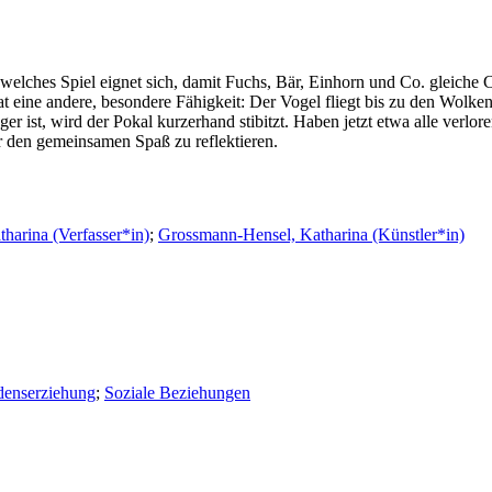
elches Spiel eignet sich, damit Fuchs, Bär, Einhorn und Co. gleiche Ch
t eine andere, besondere Fähigkeit: Der Vogel fliegt bis zu den Wolken
ist, wird der Pokal kurzerhand stibitzt. Haben jetzt etwa alle verlore
 den gemeinsamen Spaß zu reflektieren.
harina (Verfasser*in)
;
Grossmann-Hensel, Katharina (Künstler*in)
denserziehung
;
Soziale Beziehungen