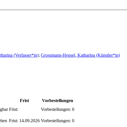
harina (Verfasser*in)
;
Grossmann-Hensel, Katharina (Künstler*in)
Frist
Vorbestellungen
gbar
Frist:
Vorbestellungen:
0
ehen
Frist:
14.09.2026
Vorbestellungen:
0