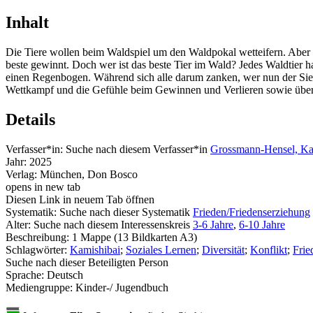
Inhalt
Die Tiere wollen beim Waldspiel um den Waldpokal wetteifern. Aber w
beste gewinnt. Doch wer ist das beste Tier im Wald? Jedes Waldtier ha
einen Regenbogen. Während sich alle darum zanken, wer nun der Sieger 
Wettkampf und die Gefühle beim Gewinnen und Verlieren sowie über
Details
Verfasser*in:
Suche nach diesem Verfasser*in
Grossmann-Hensel, Kat
Jahr:
2025
Verlag:
München, Don Bosco
opens in new tab
Diesen Link in neuem Tab öffnen
Systematik:
Suche nach dieser Systematik
Frieden/Friedenserziehung
Alter:
Suche nach diesem Interessenskreis
3-6 Jahre
,
6-10 Jahre
Beschreibung:
1 Mappe (13 Bildkarten A3)
Schlagwörter:
Kamishibai
;
Soziales Lernen
;
Diversität
;
Konflikt
;
Frie
Suche nach dieser Beteiligten Person
Sprache:
Deutsch
Mediengruppe:
Kinder-/ Jugendbuch