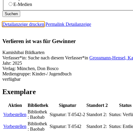
E-Medien
Detailanzeige drucken
Permalink Detailanzeige
Verlieren ist was für Gewinner
Kamishibai Bildkarten
Verfasser*in:
Suche nach diesem Verfasser*in
Grossmann-Hensel, Kat
Jahr:
2025
Verlag:
München, Don Bosco
Mediengruppe:
Kinder-/ Jugendbuch
verfügbar
Exemplare
Aktion
Bibliothek
Signatur
Standort 2
Status
Bibliothek
Vorbestellen
Signatur:
T-0542-2
Standort 2:
Status:
Verfü
:
Baobab
Bibliothek
Vorbestellen
Signatur:
T-0542
Standort 2:
Status:
Entli
:
Baobab