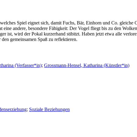
elches Spiel eignet sich, damit Fuchs, Bär, Einhorn und Co. gleiche Ch
t eine andere, besondere Fähigkeit: Der Vogel fliegt bis zu den Wolken
ist, wird der Pokal kurzerhand stibitzt. Haben jetzt etwa alle verlore
 den gemeinsamen Spaß zu reflektieren.
harina (Verfasser*in)
;
Grossmann-Hensel, Katharina (Künstler*in)
denserziehung
;
Soziale Beziehungen