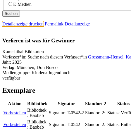
E-Medien
Detailanzeige drucken
Permalink Detailanzeige
Verlieren ist was für Gewinner
Kamishibai Bildkarten
Verfasser*in:
Suche nach diesem Verfasser*in
Grossmann-Hensel, Kat
Jahr:
2025
Verlag:
München, Don Bosco
Mediengruppe:
Kinder-/ Jugendbuch
verfügbar
Exemplare
Aktion
Bibliothek
Signatur
Standort 2
Status
Bibliothek
Vorbestellen
Signatur:
T-0542-2
Standort 2:
Status:
Verfü
:
Baobab
Bibliothek
Vorbestellen
Signatur:
T-0542
Standort 2:
Status:
Entli
:
Baobab