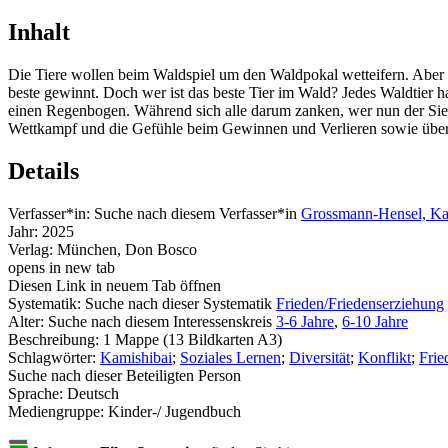
Inhalt
Die Tiere wollen beim Waldspiel um den Waldpokal wetteifern. Aber w
beste gewinnt. Doch wer ist das beste Tier im Wald? Jedes Waldtier ha
einen Regenbogen. Während sich alle darum zanken, wer nun der Sieger 
Wettkampf und die Gefühle beim Gewinnen und Verlieren sowie über
Details
Verfasser*in:
Suche nach diesem Verfasser*in
Grossmann-Hensel, Kat
Jahr:
2025
Verlag:
München, Don Bosco
opens in new tab
Diesen Link in neuem Tab öffnen
Systematik:
Suche nach dieser Systematik
Frieden/Friedenserziehung
Alter:
Suche nach diesem Interessenskreis
3-6 Jahre
,
6-10 Jahre
Beschreibung:
1 Mappe (13 Bildkarten A3)
Schlagwörter:
Kamishibai
;
Soziales Lernen
;
Diversität
;
Konflikt
;
Frie
Suche nach dieser Beteiligten Person
Sprache:
Deutsch
Mediengruppe:
Kinder-/ Jugendbuch