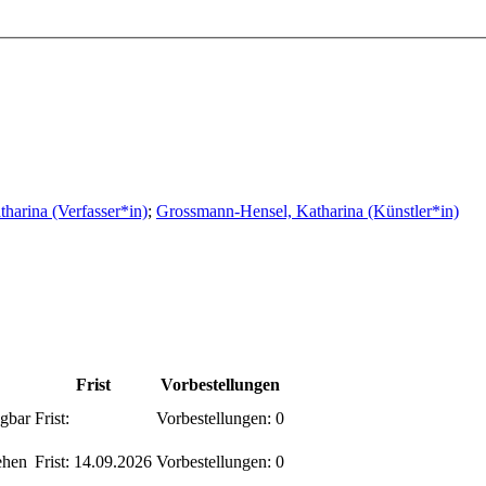
harina (Verfasser*in)
;
Grossmann-Hensel, Katharina (Künstler*in)
Frist
Vorbestellungen
gbar
Frist:
Vorbestellungen:
0
ehen
Frist:
14.09.2026
Vorbestellungen:
0