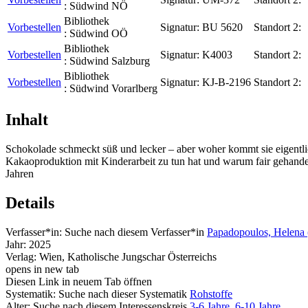
:
Südwind NÖ
Bibliothek
Vorbestellen
Signatur:
BU 5620
Standort 2:
:
Südwind OÖ
Bibliothek
Vorbestellen
Signatur:
K4003
Standort 2:
:
Südwind Salzburg
Bibliothek
Vorbestellen
Signatur:
KJ-B-2196
Standort 2:
:
Südwind Vorarlberg
Inhalt
Schokolade schmeckt süß und lecker – aber woher kommt sie eigentl
Kakaoproduktion mit Kinderarbeit zu tun hat und warum fair gehandelte
Jahren
Details
Verfasser*in:
Suche nach diesem Verfasser*in
Papadopoulos, Helena 
Jahr:
2025
Verlag:
Wien, Katholische Jungschar Österreichs
opens in new tab
Diesen Link in neuem Tab öffnen
Systematik:
Suche nach dieser Systematik
Rohstoffe
Alter:
Suche nach diesem Interessenskreis
3-6 Jahre
,
6-10 Jahre