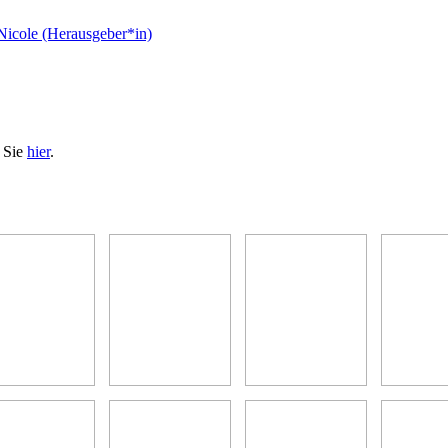
Nicole (Herausgeber*in)
n Sie
hier
.