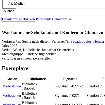
E-Medien
Detailanzeige drucken
Permalink Detailanzeige
Was hat meine Schokolade mit Kindern in Ghana zu
Verfasser*in:
Suche nach diesem Verfasser*in
Papadopoulos, Helena 
Jahr:
2025
Verlag:
Wien, Katholische Jungschar Österreichs
Mediengruppe:
Kinder-/ Jugendbuch
verfügbar in einigen Zweigstellen
Exemplare
Aktion
Bibliothek
Signatur
S
Bibliothek
Vorbestellen
Signatur:
T-0271-2
Standort 2:
:
Baobab
Bibliothek
Vorbestellen
Signatur:
T-0271
Standort 2:
:
Baobab
Bibliothek
Vorbestellen
Signatur:
UM-372
Standort 2: