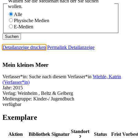
Wählen Sie die Medienart nach der Sie suchen
wollen.
Alle
Physische Medien
E-Medien
Detailanzeige drucken
Permalink Detailanzeige
Mein kleines Meer
Verfasser*in:
Suche nach diesem Verfasser*in
Wiehle, Katrin
(Verfasser*in)
Jahr:
2015
Verlag:
Weinheim , Beltz & Gelberg
Mediengruppe:
Kinder-/ Jugendbuch
verfügbar
Exemplare
Standort
Aktion
Bibliothek
Signatur
Status
Frist
Vorbes
2