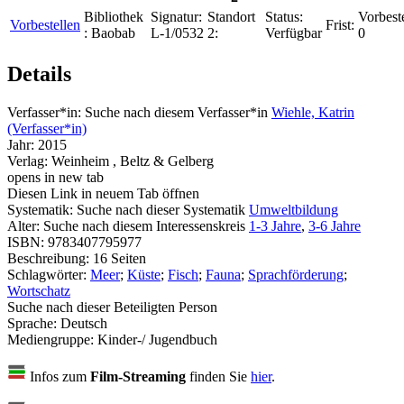
Bibliothek
Signatur:
Standort
Status:
Vorbest
Vorbestellen
Frist:
:
Baobab
L-1/0532
2:
Verfügbar
0
Details
Verfasser*in:
Suche nach diesem Verfasser*in
Wiehle, Katrin
(Verfasser*in)
Jahr:
2015
Verlag:
Weinheim , Beltz & Gelberg
opens in new tab
Diesen Link in neuem Tab öffnen
Systematik:
Suche nach dieser Systematik
Umweltbildung
Alter:
Suche nach diesem Interessenskreis
1-3 Jahre
,
3-6 Jahre
ISBN:
9783407795977
Beschreibung:
16 Seiten
Schlagwörter:
Meer
;
Küste
;
Fisch
;
Fauna
;
Sprachförderung
;
Wortschatz
Suche nach dieser Beteiligten Person
Sprache:
Deutsch
Mediengruppe:
Kinder-/ Jugendbuch
Infos zum
Film-Streaming
finden Sie
hier
.