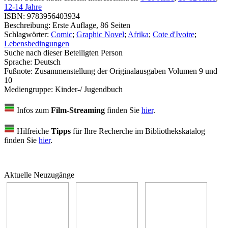
12-14 Jahre
ISBN:
9783956403934
Beschreibung:
Erste Auflage, 86 Seiten
Schlagwörter:
Comic
;
Graphic Novel
;
Afrika
;
Cote d'Ivoire
;
Lebensbedingungen
Suche nach dieser Beteiligten Person
Sprache:
Deutsch
Fußnote:
Zusammenstellung der Originalausgaben Volumen 9 und
10
Mediengruppe:
Kinder-/ Jugendbuch
Infos zum
Film-Streaming
finden Sie
hier
.
Hilfreiche
Tipps
für Ihre Recherche im Bibliothekskatalog
finden Sie
hier
.
Aktuelle Neuzugänge