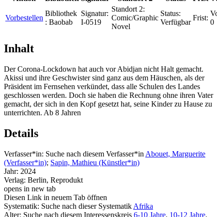
Standort 2:
Bibliothek
Signatur:
Status:
Vo
Vorbestellen
Comic/Graphic
Frist:
:
Baobab
I-0519
Verfügbar
0
Novel
Inhalt
Der Corona-Lockdown hat auch vor Abidjan nicht Halt gemacht.
Akissi und ihre Geschwister sind ganz aus dem Häuschen, als der
Präsident im Fernsehen verkündet, dass alle Schulen des Landes
geschlossen werden. Doch sie haben die Rechnung ohne ihren Vater
gemacht, der sich in den Kopf gesetzt hat, seine Kinder zu Hause zu
unterrichten. Ab 8 Jahren
Details
Verfasser*in:
Suche nach diesem Verfasser*in
Abouet, Marguerite
(Verfasser*in)
;
Sapin, Mathieu (Künstler*in)
Jahr:
2024
Verlag:
Berlin, Reprodukt
opens in new tab
Diesen Link in neuem Tab öffnen
Systematik:
Suche nach dieser Systematik
Afrika
Alter:
Suche nach diesem Interessenskreis
6-10 Jahre
,
10-12 Jahre
,