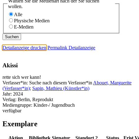
Wählen Sie die Medienart nach der Sie suchen
wollen.
Alle
Physische Medien
E-Medien
Detailanzeige drucken
Permalink Detailanzeige
Akissi
rette sich wer kann!
Verfasser*in:
Suche nach diesem Verfasser*in
Abouet, Marguerite
(Verfasser*in)
;
Sapin, Mathieu (Künstler*in)
Jahr:
2024
Verlag:
Berlin, Reprodukt
Mediengruppe:
Kinder-/ Jugendbuch
verfügbar
Exemplare
Aktion
Bibliothek
Signatur
Standort 2
Status
Frist
V