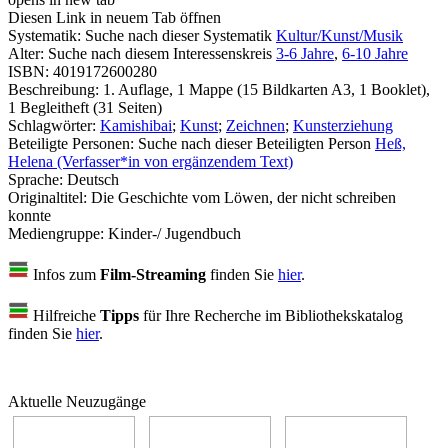
Diesen Link in neuem Tab öffnen
Systematik:
Suche nach dieser Systematik
Kultur/Kunst/Musik
Alter:
Suche nach diesem Interessenskreis
3-6 Jahre
,
6-10 Jahre
ISBN:
4019172600280
Beschreibung:
1. Auflage, 1 Mappe (15 Bildkarten A3, 1 Booklet),
1 Begleitheft (31 Seiten)
Schlagwörter:
Kamishibai
;
Kunst
;
Zeichnen
;
Kunsterziehung
Beteiligte Personen:
Suche nach dieser Beteiligten Person
Heß,
Helena (Verfasser*in von ergänzendem Text)
Sprache:
Deutsch
Originaltitel:
Die Geschichte vom Löwen, der nicht schreiben
konnte
Mediengruppe:
Kinder-/ Jugendbuch
Infos zum
Film-Streaming
finden Sie
hier
.
Hilfreiche
Tipps
für Ihre Recherche im Bibliothekskatalog
finden Sie
hier
.
Aktuelle Neuzugänge