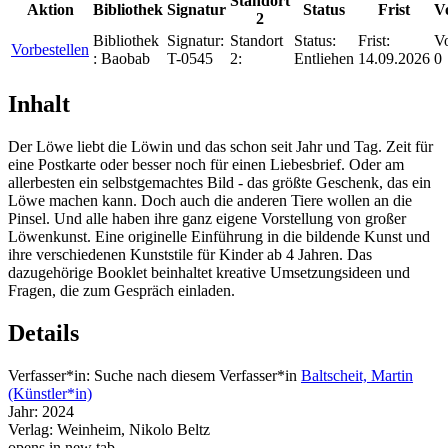
Standort
Aktion
Bibliothek
Signatur
Status
Frist
V
2
Bibliothek
Signatur:
Standort
Status:
Frist:
Vo
Vorbestellen
:
Baobab
T-0545
2:
Entliehen
14.09.2026
0
Inhalt
Der Löwe liebt die Löwin und das schon seit Jahr und Tag. Zeit für
eine Postkarte oder besser noch für einen Liebesbrief. Oder am
allerbesten ein selbstgemachtes Bild - das größte Geschenk, das ein
Löwe machen kann. Doch auch die anderen Tiere wollen an die
Pinsel. Und alle haben ihre ganz eigene Vorstellung von großer
Löwenkunst. Eine originelle Einführung in die bildende Kunst und
ihre verschiedenen Kunststile für Kinder ab 4 Jahren. Das
dazugehörige Booklet beinhaltet kreative Umsetzungsideen und
Fragen, die zum Gespräch einladen.
Details
Verfasser*in:
Suche nach diesem Verfasser*in
Baltscheit, Martin
(Künstler*in)
Jahr:
2024
Verlag:
Weinheim, Nikolo Beltz
opens in new tab