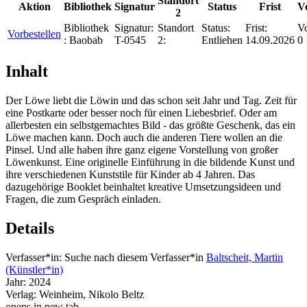
Standort
Aktion
Bibliothek
Signatur
Status
Frist
V
2
Bibliothek
Signatur:
Standort
Status:
Frist:
Vo
Vorbestellen
:
Baobab
T-0545
2:
Entliehen
14.09.2026
0
Inhalt
Der Löwe liebt die Löwin und das schon seit Jahr und Tag. Zeit für
eine Postkarte oder besser noch für einen Liebesbrief. Oder am
allerbesten ein selbstgemachtes Bild - das größte Geschenk, das ein
Löwe machen kann. Doch auch die anderen Tiere wollen an die
Pinsel. Und alle haben ihre ganz eigene Vorstellung von großer
Löwenkunst. Eine originelle Einführung in die bildende Kunst und
ihre verschiedenen Kunststile für Kinder ab 4 Jahren. Das
dazugehörige Booklet beinhaltet kreative Umsetzungsideen und
Fragen, die zum Gespräch einladen.
Details
Verfasser*in:
Suche nach diesem Verfasser*in
Baltscheit, Martin
(Künstler*in)
Jahr:
2024
Verlag:
Weinheim, Nikolo Beltz
opens in new tab