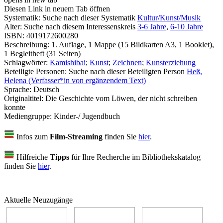
Diesen Link in neuem Tab öffnen
Systematik:
Suche nach dieser Systematik
Kultur/Kunst/Musik
Alter:
Suche nach diesem Interessenskreis
3-6 Jahre
,
6-10 Jahre
ISBN:
4019172600280
Beschreibung:
1. Auflage, 1 Mappe (15 Bildkarten A3, 1 Booklet),
1 Begleitheft (31 Seiten)
Schlagwörter:
Kamishibai
;
Kunst
;
Zeichnen
;
Kunsterziehung
Beteiligte Personen:
Suche nach dieser Beteiligten Person
Heß,
Helena (Verfasser*in von ergänzendem Text)
Sprache:
Deutsch
Originaltitel:
Die Geschichte vom Löwen, der nicht schreiben
konnte
Mediengruppe:
Kinder-/ Jugendbuch
Infos zum
Film-Streaming
finden Sie
hier
.
Hilfreiche
Tipps
für Ihre Recherche im Bibliothekskatalog
finden Sie
hier
.
Aktuelle Neuzugänge