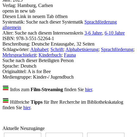
Verlag:
Hamburg, Carlsen
opens in new tab
Diesen Link in neuem Tab öffnen
Systematik:
Suche nach dieser Systematik
Sprachförderung
allgemein
Alter:
Suche nach diesem Interessenskreis
3-6 Jahre
,
6-10 Jahre
ISBN:
978-3-551-52264-1
Beschreibung:
Deutsche Erstausgabe, 32 Seiten
Schlagwörter:
Alphabet
;
Schrift
;
Alphabetisierung
;
Sprachförderung
;
Mehrsprachigkeit
;
Kinderbuch
;
Fauna
Suche nach dieser Beteiligten Person
Sprache:
Deutsch
Originaltitel:
A is for Bee
Mediengruppe:
Kinder-/ Jugendbuch
Infos zum
Film-Streaming
finden Sie
hier
.
Hilfreiche
Tipps
für Ihre Recherche im Bibliothekskatalog
finden Sie
hier
.
Aktuelle Neuzugänge