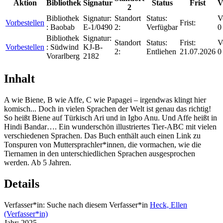
Aktion
Bibliothek
Signatur
Status
Frist
V
2
Bibliothek
Signatur:
Standort
Status:
V
Vorbestellen
Frist:
:
Baobab
E-1/0490
2:
Verfügbar
0
Bibliothek
Signatur:
Standort
Status:
Frist:
V
Vorbestellen
:
Südwind
KJ-B-
2:
Entliehen
21.07.2026
0
Vorarlberg
2182
Inhalt
A wie Biene, B wie Affe, C wie Papagei – irgendwas klingt hier
komisch... Doch in vielen Sprachen der Welt ist genau das richtig!
So heißt Biene auf Türkisch Ari und in Igbo Anu. Und Affe heißt in
Hindi Bandar…. Ein wunderschön illustriertes Tier-ABC mit vielen
verschiedenen Sprachen. Das Buch enthält auch einen Link zu
Tonspuren von Muttersprachler*innen, die vormachen, wie die
Tiernamen in den unterschiedlichen Sprachen ausgesprochen
werden. Ab 5 Jahren.
Details
Verfasser*in:
Suche nach diesem Verfasser*in
Heck, Ellen
(Verfasser*in)
Jahr:
2025