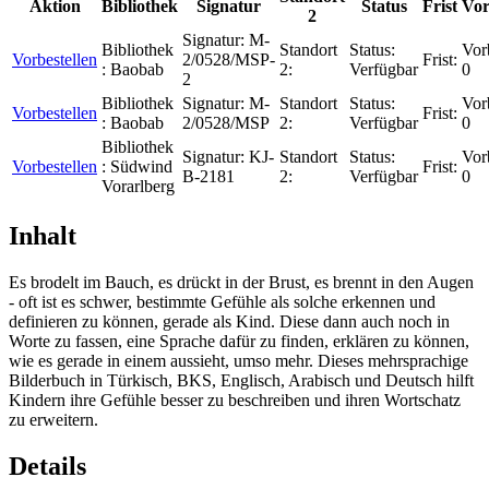
Aktion
Bibliothek
Signatur
Status
Frist
Vor
2
Signatur:
M-
Bibliothek
Standort
Status:
Vor
Vorbestellen
2/0528/MSP-
Frist:
:
Baobab
2:
Verfügbar
0
2
Bibliothek
Signatur:
M-
Standort
Status:
Vor
Vorbestellen
Frist:
:
Baobab
2/0528/MSP
2:
Verfügbar
0
Bibliothek
Signatur:
KJ-
Standort
Status:
Vor
Vorbestellen
:
Südwind
Frist:
B-2181
2:
Verfügbar
0
Vorarlberg
Inhalt
Es brodelt im Bauch, es drückt in der Brust, es brennt in den Augen
- oft ist es schwer, bestimmte Gefühle als solche erkennen und
definieren zu können, gerade als Kind. Diese dann auch noch in
Worte zu fassen, eine Sprache dafür zu finden, erklären zu können,
wie es gerade in einem aussieht, umso mehr. Dieses mehrsprachige
Bilderbuch in Türkisch, BKS, Englisch, Arabisch und Deutsch hilft
Kindern ihre Gefühle besser zu beschreiben und ihren Wortschatz
zu erweitern.
Details