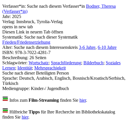
Verfasser*in:
Suche nach diesem Verfasser*in
Bodner, Theresa
(Verfasser*in)
Jahr:
2025
Verlag:
Innsbruck, Tyrolia-Verlag
opens in new tab
Diesen Link in neuem Tab öffnen
Systematik:
Suche nach dieser Systematik
Frieden/Friedenserziehung
Alter:
Suche nach diesem Interessenskreis
3-6 Jahre
,
6-10 Jahre
ISBN:
978-3-7022-4281-7
Beschreibung:
26 Seiten
Schlagwörter:
Wortschatz
;
Sprachförderung
;
Bilderbuch
;
Soziales
Lernen
;
Identität
;
Mehrsprachigkeit
Suche nach dieser Beteiligten Person
Sprache:
Deutsch, Arabisch, Englisch, Bosnisch/Kroatisch/Serbisch,
Türkisch
Mediengruppe:
Kinder-/ Jugendbuch
Infos zum
Film-Streaming
finden Sie
hier
.
Hilfreiche
Tipps
für Ihre Recherche im Bibliothekskatalog
finden Sie
hier
.