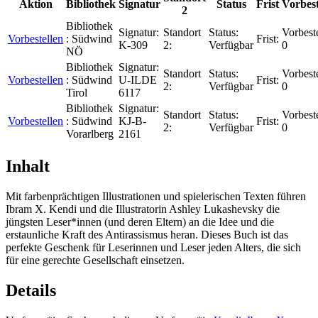
Aktion
Bibliothek
Signatur
Status
Frist
Vorbes
2
Bibliothek
Signatur:
Standort
Status:
Vorbest
Vorbestellen
:
Südwind
Frist:
K-309
2:
Verfügbar
0
NÖ
Bibliothek
Signatur:
Standort
Status:
Vorbest
Vorbestellen
:
Südwind
U-ILDE
Frist:
2:
Verfügbar
0
Tirol
6117
Bibliothek
Signatur:
Standort
Status:
Vorbest
Vorbestellen
:
Südwind
KJ-B-
Frist:
2:
Verfügbar
0
Vorarlberg
2161
Inhalt
Mit farbenprächtigen Illustrationen und spielerischen Texten führen
Ibram X. Kendi und die Illustratorin Ashley Lukashevsky die
jüngsten Leser*innen (und deren Eltern) an die Idee und die
erstaunliche Kraft des Antirassismus heran. Dieses Buch ist das
perfekte Geschenk für Leserinnen und Leser jeden Alters, die sich
für eine gerechte Gesellschaft einsetzen.
Details