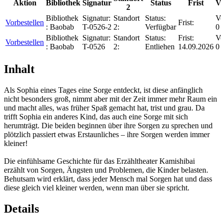
Aktion
Bibliothek
Signatur
Status
Frist
V
2
Bibliothek
Signatur:
Standort
Status:
V
Vorbestellen
Frist:
:
Baobab
T-0526-2
2:
Verfügbar
0
Bibliothek
Signatur:
Standort
Status:
Frist:
V
Vorbestellen
:
Baobab
T-0526
2:
Entliehen
14.09.2026
0
Inhalt
Als Sophia eines Tages eine Sorge entdeckt, ist diese anfänglich
nicht besonders groß, nimmt aber mit der Zeit immer mehr Raum ein
und macht alles, was früher Spaß gemacht hat, trist und grau. Da
trifft Sophia ein anderes Kind, das auch eine Sorge mit sich
herumträgt. Die beiden beginnen über ihre Sorgen zu sprechen und
plötzlich passiert etwas Erstaunliches – ihre Sorgen werden immer
kleiner!
Die einfühlsame Geschichte für das Erzähltheater Kamishibai
erzählt von Sorgen, Ängsten und Problemen, die Kinder belasten.
Behutsam wird erklärt, dass jeder Mensch mal Sorgen hat und dass
diese gleich viel kleiner werden, wenn man über sie spricht.
Details