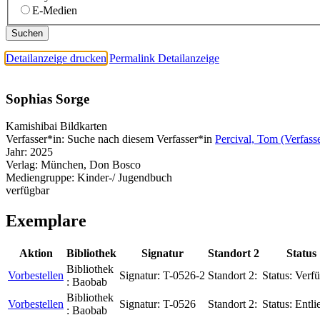
E-Medien
Detailanzeige drucken
Permalink Detailanzeige
Sophias Sorge
Kamishibai Bildkarten
Verfasser*in:
Suche nach diesem Verfasser*in
Percival, Tom (Verfass
Jahr:
2025
Verlag:
München, Don Bosco
Mediengruppe:
Kinder-/ Jugendbuch
verfügbar
Exemplare
Aktion
Bibliothek
Signatur
Standort 2
Status
Bibliothek
Vorbestellen
Signatur:
T-0526-2
Standort 2:
Status:
Verfü
:
Baobab
Bibliothek
Vorbestellen
Signatur:
T-0526
Standort 2:
Status:
Entli
:
Baobab