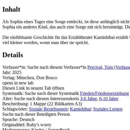
Inhalt
Als Sophia eines Tages eine Sorge entdeckt, ist diese anfänglich nich
Sophia ein anderes Kind, das auch eine Sorge mit sich herumträgt. Di
Die einfühlsame Geschichte für das Erzähltheater Kamishibai erzählt
viel kleiner werden, wenn man über sie spricht.
Details
Verfasser*in:
Suche nach diesem Verfasser*in
Percival, Tom (Verfass
Jahr:
2025
Verlag:
München, Don Bosco
opens in new tab
Diesen Link in neuem Tab öffnen
Systematik:
Suche nach dieser Systematik
Frieden/Friedenserziehung
Alter:
Suche nach diesem Interessenskreis
3-6 Jahre
,
6-10 Jahre
Beschreibung:
1 Mappe (22 Bildkarten A3)
Schlagwörter:
Soziale Beziehungen
;
Kamishibai
;
Soziales Lernen
Suche nach dieser Beteiligten Person
Sprache:
Deutsch
Originaltitel:
Ruby's worry
Mediengruppe:
Kinder-/ Jugendbuch