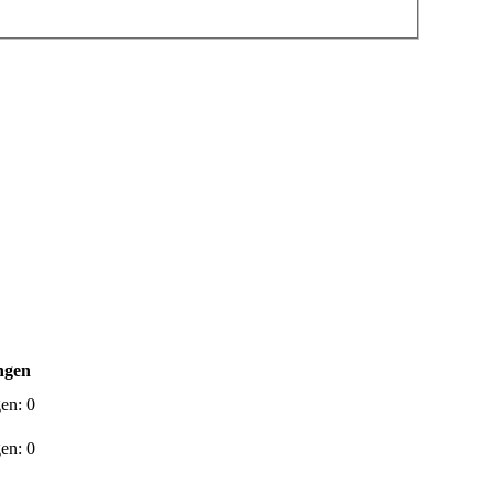
ngen
gen:
0
gen:
0