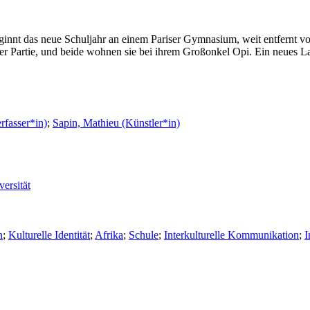
 beginnt das neue Schuljahr an einem Pariser Gymnasium, weit entfernt v
n der Partie, und beide wohnen sie bei ihrem Großonkel Opi. Ein neues La
rfasser*in)
;
Sapin, Mathieu (Künstler*in)
versität
n
;
Kulturelle Identität
;
Afrika
;
Schule
;
Interkulturelle Kommunikation
;
I