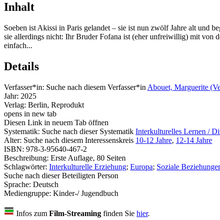
Inhalt
Soeben ist Akissi in Paris gelandet – sie ist nun zwölf Jahre alt und
sie allerdings nicht: Ihr Bruder Fofana ist (eher unfreiwillig) mit vo
einfach...
Details
Verfasser*in:
Suche nach diesem Verfasser*in
Abouet, Marguerite (Ve
Jahr:
2025
Verlag:
Berlin, Reprodukt
opens in new tab
Diesen Link in neuem Tab öffnen
Systematik:
Suche nach dieser Systematik
Interkulturelles Lernen / Di
Alter:
Suche nach diesem Interessenskreis
10-12 Jahre
,
12-14 Jahre
ISBN:
978-3-95640-467-2
Beschreibung:
Erste Auflage, 80 Seiten
Schlagwörter:
Interkulturelle Erziehung
;
Europa
;
Soziale Beziehunge
Suche nach dieser Beteiligten Person
Sprache:
Deutsch
Mediengruppe:
Kinder-/ Jugendbuch
Infos zum
Film-Streaming
finden Sie
hier
.