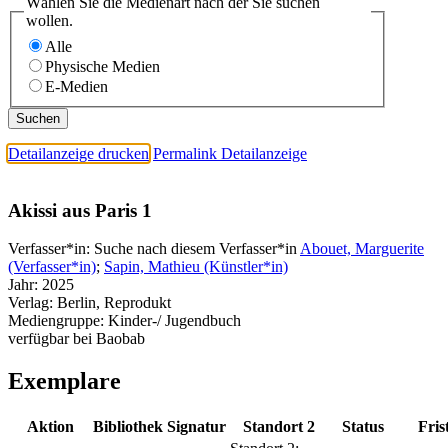
Wählen Sie die Medienart nach der Sie suchen
wollen.
Alle
Physische Medien
E-Medien
Detailanzeige drucken
Permalink Detailanzeige
Akissi aus Paris 1
Verfasser*in:
Suche nach diesem Verfasser*in
Abouet, Marguerite
(Verfasser*in)
;
Sapin, Mathieu (Künstler*in)
Jahr:
2025
Verlag:
Berlin, Reprodukt
Mediengruppe:
Kinder-/ Jugendbuch
verfügbar bei Baobab
Exemplare
Aktion
Bibliothek
Signatur
Standort 2
Status
Fris