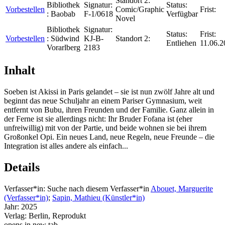
Standort 2:
Bibliothek
Signatur:
Status:
Vorbestellen
Comic/Graphic
Frist:
:
Baobab
F-1/0618
Verfügbar
Novel
Bibliothek
Signatur:
Status:
Frist:
Vorbestellen
:
Südwind
KJ-B-
Standort 2:
Entliehen
11.06.2
Vorarlberg
2183
Inhalt
Soeben ist Akissi in Paris gelandet – sie ist nun zwölf Jahre alt und
beginnt das neue Schuljahr an einem Pariser Gymnasium, weit
entfernt von Bubu, ihren Freunden und der Familie. Ganz allein in
der Ferne ist sie allerdings nicht: Ihr Bruder Fofana ist (eher
unfreiwillig) mit von der Partie, und beide wohnen sie bei ihrem
Großonkel Opi. Ein neues Land, neue Regeln, neue Freunde – die
Integration ist alles andere als einfach...
Details
Verfasser*in:
Suche nach diesem Verfasser*in
Abouet, Marguerite
(Verfasser*in)
;
Sapin, Mathieu (Künstler*in)
Jahr:
2025
Verlag:
Berlin, Reprodukt
opens in new tab