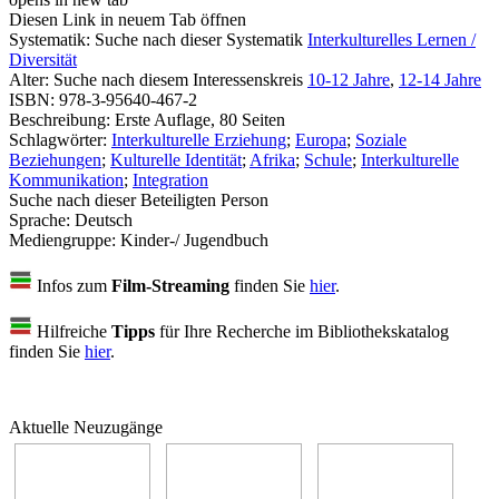
Diesen Link in neuem Tab öffnen
Systematik:
Suche nach dieser Systematik
Interkulturelles Lernen /
Diversität
Alter:
Suche nach diesem Interessenskreis
10-12 Jahre
,
12-14 Jahre
ISBN:
978-3-95640-467-2
Beschreibung:
Erste Auflage, 80 Seiten
Schlagwörter:
Interkulturelle Erziehung
;
Europa
;
Soziale
Beziehungen
;
Kulturelle Identität
;
Afrika
;
Schule
;
Interkulturelle
Kommunikation
;
Integration
Suche nach dieser Beteiligten Person
Sprache:
Deutsch
Mediengruppe:
Kinder-/ Jugendbuch
Infos zum
Film-Streaming
finden Sie
hier
.
Hilfreiche
Tipps
für Ihre Recherche im Bibliothekskatalog
finden Sie
hier
.
Aktuelle Neuzugänge