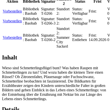
Aktion
Bibliothek
Signatur
Status
Frist
V
2
Bibliothek
Signatur:
Standort
Status:
V
Vorbestellen
Frist:
:
Baobab
T-0266
2:
Verfügbar
0
Bibliothek
Signatur:
Standort
Status:
V
Vorbestellen
Frist:
:
Baobab
T-0266-3
2:
Verfügbar
0
Standort
2:
Bibliothek
Signatur:
Status:
Frist:
V
Vorbestellen
Summer
:
Baobab
T-0266-2
Entliehen
14.09.2026
0
City
Sackerl
Inhalt
Wieso sind Schmetterlingsflügel bunt? Was haben Raupen mit
Schmetterlingen zu tun? Und wozu haben die kleinen Tiere einen
Rüssel? Ob Zitronenfalter, Pfauenauge oder Fuchsschwanz,
Schmetterline beobachten ist faszinierend. Die Bildkarten für
Erzähltheater zeigen den Kindern unterschiedliche Falter in großen
Bildern und geben Einblick in das Leben eines Schmetterlings: von
der Entstehung über die Ernährung mit Nektar bis zur Länge des
Lebens eines Schmetterlings.
Details