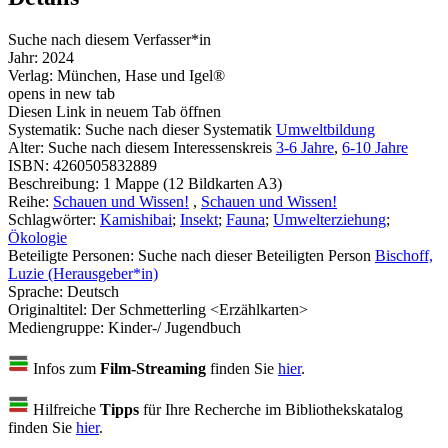
Suche nach diesem Verfasser*in
Jahr:
2024
Verlag:
München, Hase und Igel®
opens in new tab
Diesen Link in neuem Tab öffnen
Systematik:
Suche nach dieser Systematik
Umweltbildung
Alter:
Suche nach diesem Interessenskreis
3-6 Jahre
,
6-10 Jahre
ISBN:
4260505832889
Beschreibung:
1 Mappe (12 Bildkarten A3)
Reihe:
Schauen und Wissen!
,
Schauen und Wissen!
Schlagwörter:
Kamishibai
;
Insekt
;
Fauna
;
Umwelterziehung
;
Ökologie
Beteiligte Personen:
Suche nach dieser Beteiligten Person
Bischoff,
Luzie (Herausgeber*in)
Sprache:
Deutsch
Originaltitel:
Der Schmetterling <Erzählkarten>
Mediengruppe:
Kinder-/ Jugendbuch
Infos zum
Film-Streaming
finden Sie
hier
.
Hilfreiche
Tipps
für Ihre Recherche im Bibliothekskatalog
finden Sie
hier
.