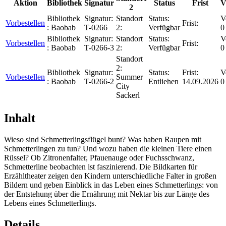
Aktion
Bibliothek
Signatur
Status
Frist
V
2
Bibliothek
Signatur:
Standort
Status:
V
Vorbestellen
Frist:
:
Baobab
T-0266
2:
Verfügbar
0
Bibliothek
Signatur:
Standort
Status:
V
Vorbestellen
Frist:
:
Baobab
T-0266-3
2:
Verfügbar
0
Standort
2:
Bibliothek
Signatur:
Status:
Frist:
V
Vorbestellen
Summer
:
Baobab
T-0266-2
Entliehen
14.09.2026
0
City
Sackerl
Inhalt
Wieso sind Schmetterlingsflügel bunt? Was haben Raupen mit
Schmetterlingen zu tun? Und wozu haben die kleinen Tiere einen
Rüssel? Ob Zitronenfalter, Pfauenauge oder Fuchsschwanz,
Schmetterline beobachten ist faszinierend. Die Bildkarten für
Erzähltheater zeigen den Kindern unterschiedliche Falter in großen
Bildern und geben Einblick in das Leben eines Schmetterlings: von
der Entstehung über die Ernährung mit Nektar bis zur Länge des
Lebens eines Schmetterlings.
Details