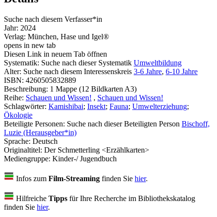
Suche nach diesem Verfasser*in
Jahr:
2024
Verlag:
München, Hase und Igel®
opens in new tab
Diesen Link in neuem Tab öffnen
Systematik:
Suche nach dieser Systematik
Umweltbildung
Alter:
Suche nach diesem Interessenskreis
3-6 Jahre
,
6-10 Jahre
ISBN:
4260505832889
Beschreibung:
1 Mappe (12 Bildkarten A3)
Reihe:
Schauen und Wissen!
,
Schauen und Wissen!
Schlagwörter:
Kamishibai
;
Insekt
;
Fauna
;
Umwelterziehung
;
Ökologie
Beteiligte Personen:
Suche nach dieser Beteiligten Person
Bischoff,
Luzie (Herausgeber*in)
Sprache:
Deutsch
Originaltitel:
Der Schmetterling <Erzählkarten>
Mediengruppe:
Kinder-/ Jugendbuch
Infos zum
Film-Streaming
finden Sie
hier
.
Hilfreiche
Tipps
für Ihre Recherche im Bibliothekskatalog
finden Sie
hier
.