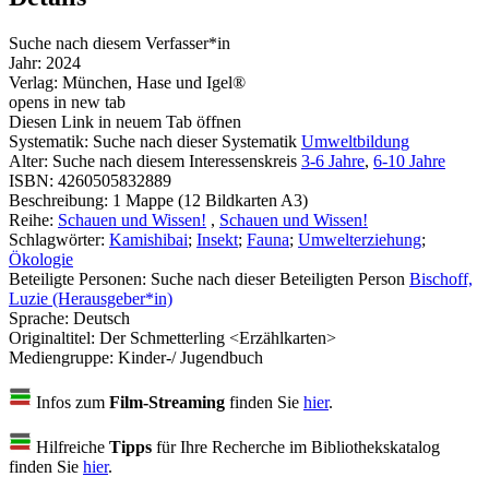
Suche nach diesem Verfasser*in
Jahr:
2024
Verlag:
München, Hase und Igel®
opens in new tab
Diesen Link in neuem Tab öffnen
Systematik:
Suche nach dieser Systematik
Umweltbildung
Alter:
Suche nach diesem Interessenskreis
3-6 Jahre
,
6-10 Jahre
ISBN:
4260505832889
Beschreibung:
1 Mappe (12 Bildkarten A3)
Reihe:
Schauen und Wissen!
,
Schauen und Wissen!
Schlagwörter:
Kamishibai
;
Insekt
;
Fauna
;
Umwelterziehung
;
Ökologie
Beteiligte Personen:
Suche nach dieser Beteiligten Person
Bischoff,
Luzie (Herausgeber*in)
Sprache:
Deutsch
Originaltitel:
Der Schmetterling <Erzählkarten>
Mediengruppe:
Kinder-/ Jugendbuch
Infos zum
Film-Streaming
finden Sie
hier
.
Hilfreiche
Tipps
für Ihre Recherche im Bibliothekskatalog
finden Sie
hier
.