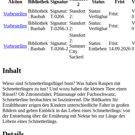
Aktion
Bibliothek
Signatur
Status
Frist
V
2
Bibliothek
Signatur:
Standort
Status:
V
Vorbestellen
Frist:
:
Baobab
T-0266
2:
Verfügbar
0
Bibliothek
Signatur:
Standort
Status:
V
Vorbestellen
Frist:
:
Baobab
T-0266-3
2:
Verfügbar
0
Standort
2:
Bibliothek
Signatur:
Status:
Frist:
V
Vorbestellen
Summer
:
Baobab
T-0266-2
Entliehen
14.09.2026
0
City
Sackerl
Inhalt
Wieso sind Schmetterlingsflügel bunt? Was haben Raupen mit
Schmetterlingen zu tun? Und wozu haben die kleinen Tiere einen
Rüssel? Ob Zitronenfalter, Pfauenauge oder Fuchsschwanz,
Schmetterline beobachten ist faszinierend. Die Bildkarten für
Erzähltheater zeigen den Kindern unterschiedliche Falter in großen
Bildern und geben Einblick in das Leben eines Schmetterlings: von
der Entstehung über die Ernährung mit Nektar bis zur Länge des
Lebens eines Schmetterlings.
Details