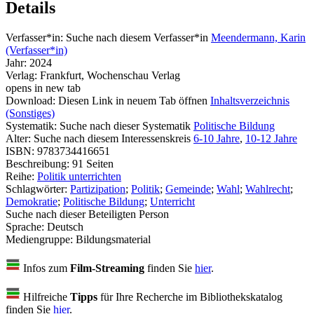
Details
Verfasser*in:
Suche nach diesem Verfasser*in
Meendermann, Karin
(Verfasser*in)
Jahr:
2024
Verlag:
Frankfurt, Wochenschau Verlag
opens in new tab
Download:
Diesen Link in neuem Tab öffnen
Inhaltsverzeichnis
(Sonstiges)
Systematik:
Suche nach dieser Systematik
Politische Bildung
Alter:
Suche nach diesem Interessenskreis
6-10 Jahre
,
10-12 Jahre
ISBN:
9783734416651
Beschreibung:
91 Seiten
Reihe:
Politik unterrichten
Schlagwörter:
Partizipation
;
Politik
;
Gemeinde
;
Wahl
;
Wahlrecht
;
Demokratie
;
Politische Bildung
;
Unterricht
Suche nach dieser Beteiligten Person
Sprache:
Deutsch
Mediengruppe:
Bildungsmaterial
Infos zum
Film-Streaming
finden Sie
hier
.
Hilfreiche
Tipps
für Ihre Recherche im Bibliothekskatalog
finden Sie
hier
.