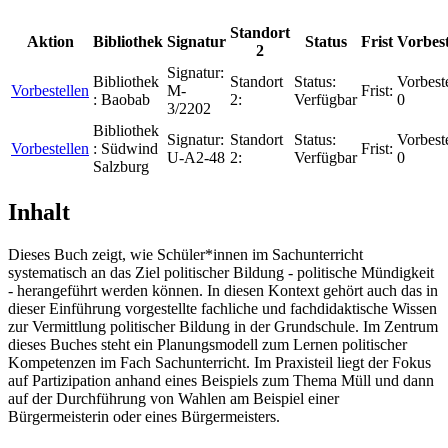
Standort
Aktion
Bibliothek
Signatur
Status
Frist
Vorbes
2
Signatur:
Bibliothek
Standort
Status:
Vorbest
Vorbestellen
M-
Frist:
:
Baobab
2:
Verfügbar
0
3/2202
Bibliothek
Signatur:
Standort
Status:
Vorbest
Vorbestellen
:
Südwind
Frist:
U-A2-48
2:
Verfügbar
0
Salzburg
Inhalt
Dieses Buch zeigt, wie Schüler*innen im Sachunterricht
systematisch an das Ziel politischer Bildung - politische Mündigkeit
- herangeführt werden können. In diesen Kontext gehört auch das in
dieser Einführung vorgestellte fachliche und fachdidaktische Wissen
zur Vermittlung politischer Bildung in der Grundschule. Im Zentrum
dieses Buches steht ein Planungsmodell zum Lernen politischer
Kompetenzen im Fach Sachunterricht. Im Praxisteil liegt der Fokus
auf Partizipation anhand eines Beispiels zum Thema Müll und dann
auf der Durchführung von Wahlen am Beispiel einer
Bürgermeisterin oder eines Bürgermeisters.