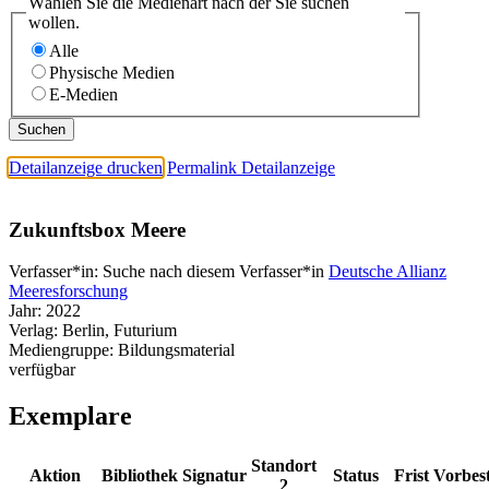
Wählen Sie die Medienart nach der Sie suchen
wollen.
Alle
Physische Medien
E-Medien
Detailanzeige drucken
Permalink Detailanzeige
Zukunftsbox Meere
Verfasser*in:
Suche nach diesem Verfasser*in
Deutsche Allianz
Meeresforschung
Jahr:
2022
Verlag:
Berlin, Futurium
Mediengruppe:
Bildungsmaterial
verfügbar
Exemplare
Standort
Aktion
Bibliothek
Signatur
Status
Frist
Vorbes
2