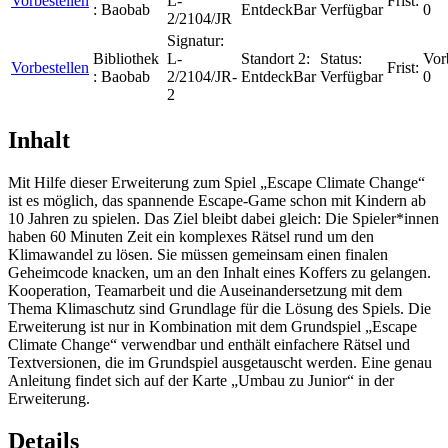
Vorbestellen
L-
Frist:
:
Baobab
EntdeckBar
Verfügbar
0
2/2104/JR
Signatur:
Bibliothek
L-
Standort 2:
Status:
Vor
Vorbestellen
Frist:
:
Baobab
2/2104/JR-
EntdeckBar
Verfügbar
0
2
Inhalt
Mit Hilfe dieser Erweiterung zum Spiel „Escape Climate Change“
ist es möglich, das spannende Escape-Game schon mit Kindern ab
10 Jahren zu spielen. Das Ziel bleibt dabei gleich: Die Spieler*innen
haben 60 Minuten Zeit ein komplexes Rätsel rund um den
Klimawandel zu lösen. Sie müssen gemeinsam einen finalen
Geheimcode knacken, um an den Inhalt eines Koffers zu gelangen.
Kooperation, Teamarbeit und die Auseinandersetzung mit dem
Thema Klimaschutz sind Grundlage für die Lösung des Spiels. Die
Erweiterung ist nur in Kombination mit dem Grundspiel „Escape
Climate Change“ verwendbar und enthält einfachere Rätsel und
Textversionen, die im Grundspiel ausgetauscht werden. Eine genau
Anleitung findet sich auf der Karte „Umbau zu Junior“ in der
Erweiterung.
Details