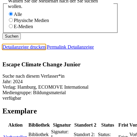
Wählen Sie die Medienart nach der Sie suchen
wollen.
Alle
Physische Medien
E-Medien
Detailanzeige drucken
Permalink Detailanzeige
Escape Climate Change Junior
Suche nach diesem Verfasser*in
Jahr:
2024
Verlag:
Hamburg, ECOMOVE International
Mediengruppe:
Bildungsmaterial
verfügbar
Exemplare
Aktion
Bibliothek
Signatur
Standort 2
Status
Frist
Vor
Signatur:
Bibliothek
Standort 2:
Status:
Vor