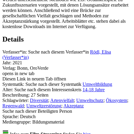
Zukunftsszenarien vorgestellt, mit denen Lösungsansätze erarbeitet
werden können. Anschließend wird eine Brücke zur
gesellschaftlichen Vielfalt geschlagen und Methoden zur
Akzeptanzstärkung vorgestellt. Arbeitsblätter etc. stehen dabei als
kostenlose Downloads im Internet zur Verfügung.
Details
Verfasser*in:
Suche nach diesem Verfasser*in
Rödl, Elisa
(Verfasser*in)
Jahr:
2021
Verlag:
Bonn, OroVerde
opens in new tab
Diesen Link in neuem Tab öffnen
Systematik:
Suche nach dieser Systematik
Umweltbildung
Alter:
Suche nach diesem Interessenskreis
14-18 Jahre
Beschreibung:
27 Seiten
Schlagwörter:
Diversität
;
Artenvielfalt
;
Umweltschutz
;
Ökosystem
;
Regenwald
;
Umweltzerstörung
;
Akzeptanz
Suche nach dieser Beteiligten Person
Sprache:
Deutsch
Mediengruppe:
Bildungsmaterial