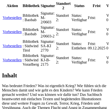
Standort
Aktion
Bibliothek
Signatur
Status
Frist
V
2
Signatur:
Bibliothek
Standort
Status:
V
Vorbestellen
M-
Frist:
:
Baobab
2:
Verfügbar
0
2/0603
Signatur:
Bibliothek
Standort
Status:
V
Vorbestellen
M-
Frist:
:
Baobab
2:
Verfügbar
0
2/0603-2
Bibliothek
Signatur:
Standort
Status:
Frist:
V
Vorbestellen
:
Südwind
SA-KI
2:
Entliehen
09.12.2025
0
Tirol
2770
Bibliothek
Signatur:
Standort
Status:
V
Vorbestellen
:
Südwind
KJ-B-
Frist:
2:
Verfügbar
0
Vorarlberg
2175
Inhalt
Was bedeutet Frieden? Was ist eigentlich Krieg? Wie fühlen sich die
Menschen damit und wie geht es den Kindern? Wie kann Frieden
gemacht werden? Und was können wir dafür tun? Das Sachbuch
beantwortet mit einfachen Texten und begleitenden Illustrationen
diese und weitere Fragen zu Gewalt, Terror, Krieg, Frieden und
Versöhnung. Auch die Themen Flucht und Angst in Zusammenhang