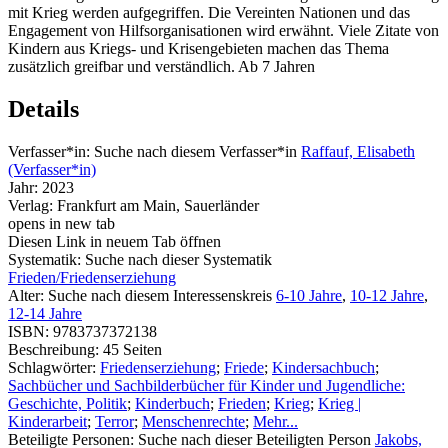
mit Krieg werden aufgegriffen. Die Vereinten Nationen und das
Engagement von Hilfsorganisationen wird erwähnt. Viele Zitate von
Kindern aus Kriegs- und Krisengebieten machen das Thema
zusätzlich greifbar und verständlich. Ab 7 Jahren
Details
Verfasser*in:
Suche nach diesem Verfasser*in
Raffauf, Elisabeth
(Verfasser*in)
Jahr:
2023
Verlag:
Frankfurt am Main, Sauerländer
opens in new tab
Diesen Link in neuem Tab öffnen
Systematik:
Suche nach dieser Systematik
Frieden/Friedenserziehung
Alter:
Suche nach diesem Interessenskreis
6-10 Jahre
,
10-12 Jahre
,
12-14 Jahre
ISBN:
9783737372138
Beschreibung:
45 Seiten
Schlagwörter:
Friedenserziehung
;
Friede
;
Kindersachbuch
;
Sachbücher und Sachbilderbücher für Kinder und Jugendliche:
Geschichte, Politik
;
Kinderbuch
;
Frieden
;
Krieg
;
Krieg |
Kinderarbeit
;
Terror
;
Menschenrechte
;
Mehr...
Beteiligte Personen:
Suche nach dieser Beteiligten Person
Jakobs,