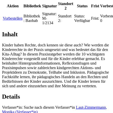
Standort
Aktion
Bibliothek
Signatur
Status
Frist
Vorbes
2
Signatur:
Bibliothek
Standort
Status:
Vorbest
Vorbestellen
M-
Frist:
:
Baobab
2:
Verfügbar
0
1/2134
Inhalt
Kinder haben Rechte, doch kennen sie diese auch? Wie werden die
Kinderrechte in der Praxis umgesetzt und was bedeutet das für den
Kita-Alltag? In diesem Praxisratgeber werden die 10 wichtigsten
Kinderrechte vorgestellt und für die Kinder erlebbar gemacht. Es
beinhaltet Hintergrundinformationen, Reflexionsfragen und
Praxisimpulsen sowie zahlreichen kindgerechten Aktions- und
Projektideen zu Demokratie, Teilhabe und Inklusion. Pädagogische
Fachkräfte lernen, ihr pädagogisches Handeln an den Rechten und
Bedürfnissen der Kinder auszurichten. Und die Kinder lernen für
sich und andere einzustehen und ihre Meinung zu vertreten.
Details
Verfasser*in:
Suche nach diesem Verfasser*in
Laut-Zimmermann,
Monika (Verfasser*in)