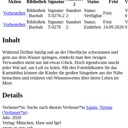
Aktion
Bibliothek
Signatur
Status
Frist
V
2
Bibliothek
Signatur:
Standort
Status:
V
Vorbestellen
Frist:
:
Baobab
T-0276-2
2:
Verfügbar
0
Bibliothek
Signatur:
Standort
Status:
Frist:
V
Vorbestellen
:
Baobab
T-0276
2:
Entliehen
14.09.2026
0
Inhalt
Während Delfine häufig nah an der Oberfläche schwimmen und
gern aus dem Wasser springen, entdeckt man ihre riesigen
Verwandten meist nur mit etwas Glück. Doch irgendwann taucht
jeder Wal auf, um Luft zu holen. Mit den Fotobildkarten für das
Kamishibai können die Kinder die großen Säugetiere aus der Nähe
betrachten und erfahren viel Wissenswertes über deren Leben im
Meer.
Details
Verfasser*in:
Suche nach diesem Verfasser*in
Sangu, Verena
(Verfasser*in)
Jahr:
2020
Verlag:
München, Hase und Igel
opens in new tab