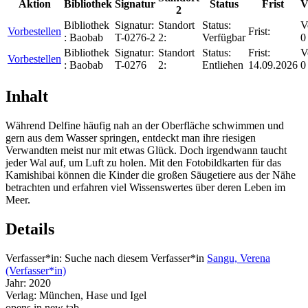
Aktion
Bibliothek
Signatur
Status
Frist
V
2
Bibliothek
Signatur:
Standort
Status:
V
Vorbestellen
Frist:
:
Baobab
T-0276-2
2:
Verfügbar
0
Bibliothek
Signatur:
Standort
Status:
Frist:
V
Vorbestellen
:
Baobab
T-0276
2:
Entliehen
14.09.2026
0
Inhalt
Während Delfine häufig nah an der Oberfläche schwimmen und
gern aus dem Wasser springen, entdeckt man ihre riesigen
Verwandten meist nur mit etwas Glück. Doch irgendwann taucht
jeder Wal auf, um Luft zu holen. Mit den Fotobildkarten für das
Kamishibai können die Kinder die großen Säugetiere aus der Nähe
betrachten und erfahren viel Wissenswertes über deren Leben im
Meer.
Details
Verfasser*in:
Suche nach diesem Verfasser*in
Sangu, Verena
(Verfasser*in)
Jahr:
2020
Verlag:
München, Hase und Igel
opens in new tab