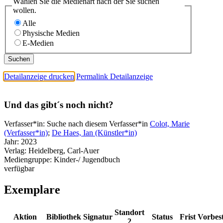
Wählen Sie die Medienart nach der Sie suchen
wollen.
Alle
Physische Medien
E-Medien
Detailanzeige drucken
Permalink Detailanzeige
Und das gibt´s noch nicht?
Verfasser*in:
Suche nach diesem Verfasser*in
Colot, Marie
(Verfasser*in)
;
De Haes, Ian (Künstler*in)
Jahr:
2023
Verlag:
Heidelberg, Carl-Auer
Mediengruppe:
Kinder-/ Jugendbuch
verfügbar
Exemplare
Standort
Aktion
Bibliothek
Signatur
Status
Frist
Vorbes
2